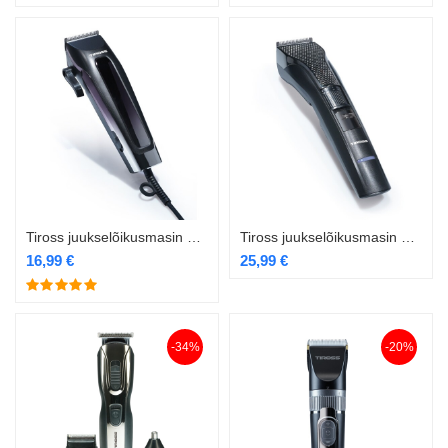
Tiross juukselõikusmasin TS-410
Tiross juukselõikusmasin TS-411
16,99
€
25,99
€
-34%
-20%