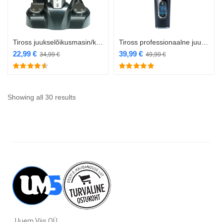
Tiross juukselõikusmasin/karvade piiraja TS-1343
Tiross professionaalne juukselõikusmasin juhtmevaba TS-1347
22,99
€
39,99
€
34,99
€
49,99
€
Showing all 30 results
Uuem Viis OÜ