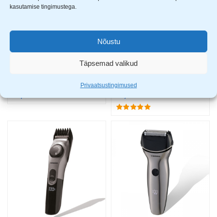
kasutamise tingimustega.
Nõustu
Täpsemad valikud
Tiross föön TS-1322
Tiross föön TS-432
Privaatsustingimused
17,99
€
18,99
€