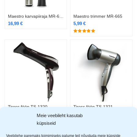
Maestro karvapiiraja MR-666
Maestro trimmer MR-665
16,99
€
5,99
€
Tiross föön TS-1320
Tiross föön TS-1321
25,99
€
17,99
€
Meie veebileht kasutab
küpsiseid
Veebilehe paremaks toimimiseks palume teil nõustuda meie küpsiste