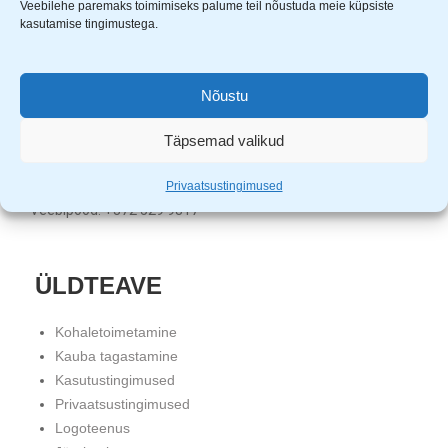
Veebilehe paremaks toimimiseks palume teil nõustuda meie küpsiste
Uuem Viis OÜ
kasutamise tingimustega.
Aardla 23B, Tartu, 50110
KMKR nr. EE101331720
Registrikood: 11680452
Nõustu
Klienditugi: E-R 9.00 – 17.00
Täpsemad valikud
Tartu pood: +372 5559 4121
Tallinna pood: +372 5982 2530
Privaatsustingimused
Veebipood: +372 529 9817
ÜLDTEAVE
Kohaletoimetamine
Kauba tagastamine
Kasutustingimused
Privaatsustingimused
Logoteenus