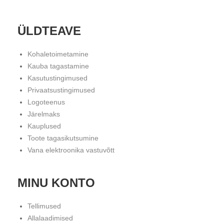
ÜLDTEAVE
Kohaletoimetamine
Kauba tagastamine
Kasutustingimused
Privaatsustingimused
Logoteenus
Järelmaks
Kauplused
Toote tagasikutsumine
Vana elektroonika vastuvõtt
MINU KONTO
Tellimused
Allalaadimised