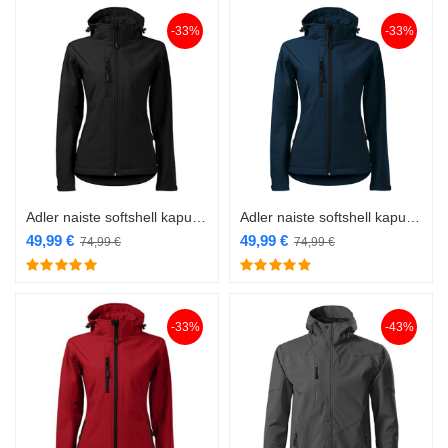
-33%
-33%
Adler naiste softshell kapuutsiga 521 must
Adler naiste softshell kapuutsiga 521 navy
49,99
€
49,99
€
74,99
€
74,99
€
-33%
-43%