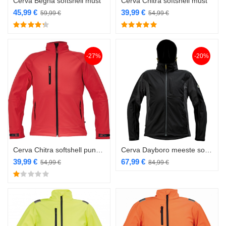
Cerva Begna softshell must
Cerva Chitra softshell must
45,99
€
39,99
€
59,99
€
54,99
€
-27%
-20%
Cerva Chitra softshell punane
Cerva Dayboro meeste softshell must
39,99
€
67,99
€
54,99
€
84,99
€