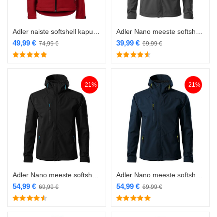
Adler naiste softshell kapuutsiga 521 punane
Adler Nano meeste softshell hall
49,99
€
39,99
€
74,99
€
69,99
€
-21%
-21%
Adler Nano meeste softshell must
Adler Nano meeste softshell navy
54,99
€
54,99
€
69,99
€
69,99
€