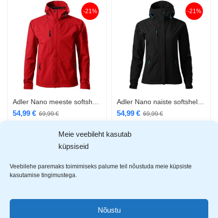
-21%
-21%
Adler Nano meeste softshell punane
Adler Nano naiste softshell must
54,99
€
54,99
€
69,99
€
69,99
€
Meie veebileht kasutab
küpsiseid
-21%
-21%
Veebilehe paremaks toimimiseks palume teil nõustuda meie küpsiste
kasutamise tingimustega.
Nõustu