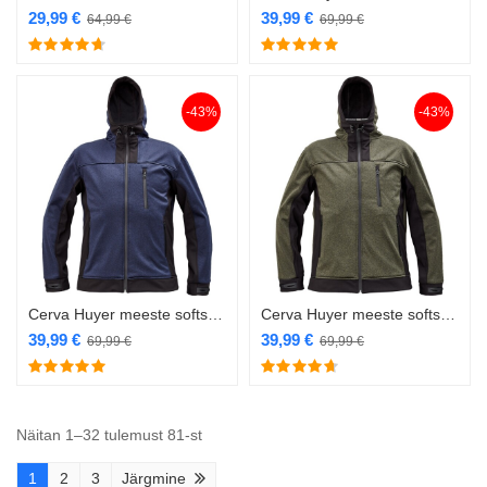
29,99
€
39,99
€
64,99
€
69,99
€
-43%
-43%
Cerva Huyer meeste softshell navy EOL
Cerva Huyer meeste softshell oliiv EOL
39,99
€
39,99
€
69,99
€
69,99
€
Näitan 1–32 tulemust 81-st
1
2
3
Järgmine