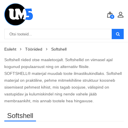
0
Esileht
Tööriided
Softshell
Softshell riided otse maaletoojalt. Softshellid on viimasel ajal
kogunud populaarsust ning on alternatiiv fliisile.
SOFTSHELL®
materjal muudab toote ilmastikukindlaks. Softshell
materjal on praktiline, pehme mitmekihiline struktuur koosneb
sisemisest pehmest kihist, mis tagab soojuse, välispind on
vastupidav ja kulumiskindel ning nende vahele jääb
membraankiht, mis annab tootele hea hingavuse.
Softshell