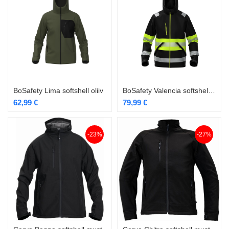
BoSafety Lima softshell oliiv
BoSafety Valencia softshell must/Hi-Vis kollane
62,99
€
79,99
€
-23%
-27%