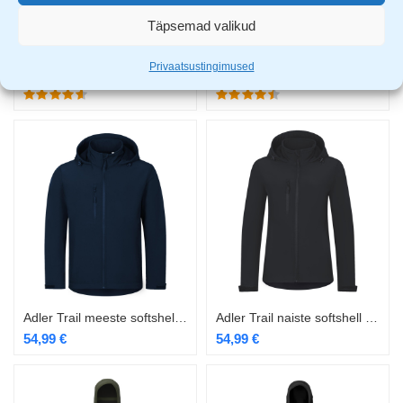
Täpsemad valikud
Adler Nano naiste softshell navy
Adler Nano naiste softshell punane
Privaatsustingimused
54,99
€
54,99
€
69,99
€
69,99
€
Adler Trail meeste softshell navy
Adler Trail naiste softshell ebony gray
54,99
€
54,99
€