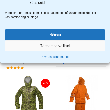
küpsiseid
-20%
-46%
Veebilehe paremaks toimimiseks palume teil nõustuda meie küpsiste
kasutamise tingimustega.
Nõustu
Täpsemad valikud
Cerva Siret vihmariided navy
CRV Yowie vihmamantel lilla EOL
Privaatsustingimused
55,99
€
34,99
€
69,99
€
64,99
€
-46%