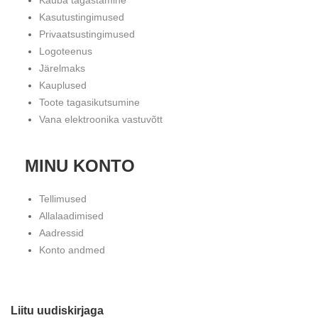
Kauba tagastamine
Kasutustingimused
Privaatsustingimused
Logoteenus
Järelmaks
Kauplused
Toote tagasikutsumine
Vana elektroonika vastuvõtt
MINU KONTO
Tellimused
Allalaadimised
Aadressid
Konto andmed
Liitu uudiskirjaga