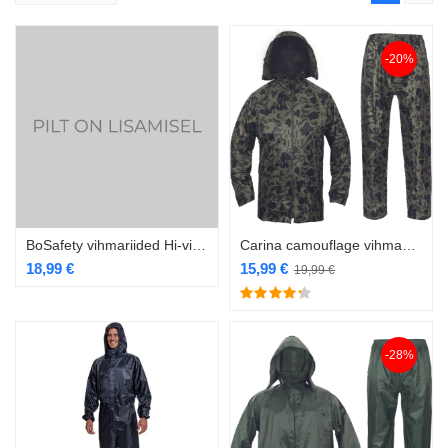
-20%
BoSafety vihmariided Hi-vis kollane/navy
Carina camouflage vihmaülikond
18,99
€
15,99
€
19,99
€
-28%