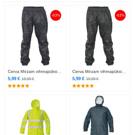
-63%
-63%
Cerva Mirzam vihmapüksid must EOL
Cerva Mirzam vihmapüksid tumeroheline EOL
5,99
€
5,99
€
15,99
€
15,99
€