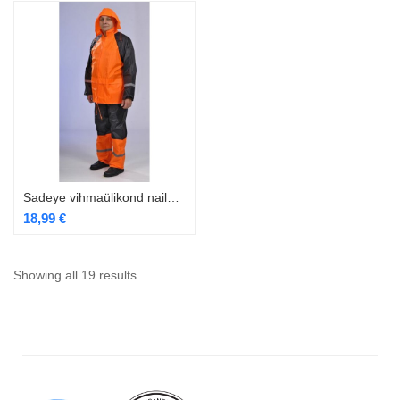
Sadeye vihmaülikond nailon PVC kihiga oranž
18,99
€
Showing all 19 results