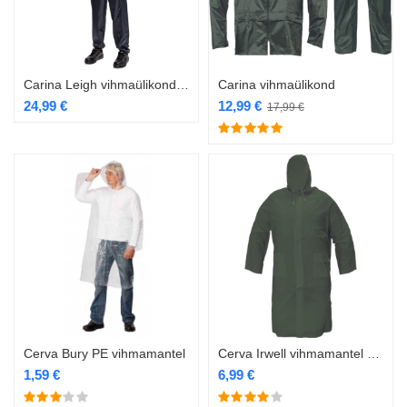
Carina Leigh vihmaülikond sinine
Carina vihmaülikond
24,99
€
12,99
€
17,99
€
Cerva Bury PE vihmamantel
Cerva Irwell vihmamantel roheline
1,59
€
6,99
€