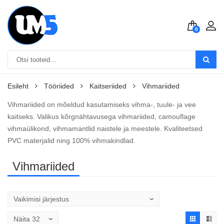
0
Esileht
Tööriided
Kaitseriided
Vihmariided
Vihmariided on mõeldud kasutamiseks vihma-, tuule- ja vee
kaitseks. Valikus kõrgnähtavusega vihmariided, camouflage
vihmaülikond, vihmamantlid naistele ja meestele. Kvaliteetsed
PVC materjalid ning 100% vihmakindlad.
Vihmariided