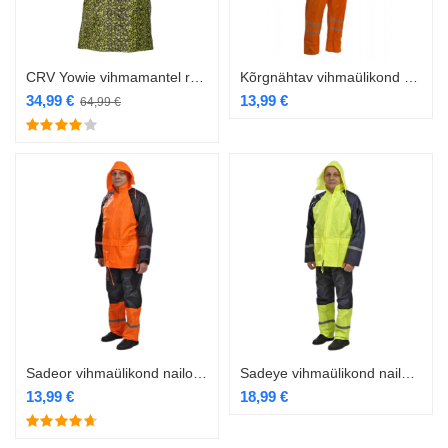
CRV Yowie vihmamantel roheline EOL
Kõrgnähtav vihmaülikond polüester PVC kihiga oranz
34,99
€
13,99
€
64,99
€
Sadeor vihmaülikond nailon PVC kihiga oranz
Sadeye vihmaülikond nailon PVC kihiga kollane
13,99
€
18,99
€