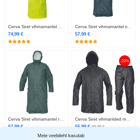
Cerva Siret vihmamantel Hi-Vis kollane
Cerva Siret vihmamantel navy
74,99
€
57,99
€
-20%
Cerva Siret vihmamantel roheline
Cerva Siret vihmariided must
57,99
€
55,99
€
69,99
€
Meie veebileht kasutab