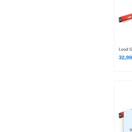
Lood G
32,9
V