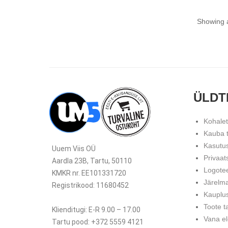
Showing a
ÜLDT
Kohale
Kauba 
Kasutu
Uuem Viis OÜ
Privaat
Aardla 23B, Tartu, 50110
Logote
KMKR nr. EE101331720
Järelm
Registrikood: 11680452
Kauplu
Toote t
Klienditugi: E-R 9.00 – 17.00
Vana el
Tartu pood: +372 5559 4121