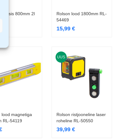
Genesis 800mm 2l
Rolson lood 1800mm RL-
Lisa korvi
Loe edasi
54469
9
€
15,99
€
UUS
 lood magnetiga
Rolson ristjooneline laser
Lisa korvi
Loe edasi
 RL-54119
roheline RL-50550
€
39,99
€