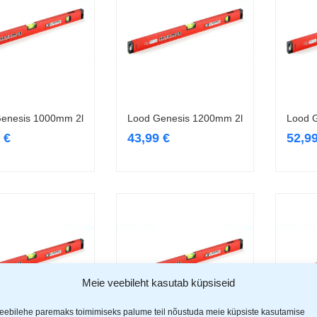
enesis 1000mm 2l
Lood Genesis 1200mm 2l
Lood 
Lisa korvi
Lisa korvi
9
€
43,99
€
52,9
Meie veebileht kasutab küpsiseid
eebilehe paremaks toimimiseks palume teil nõustuda meie küpsiste kasutamise