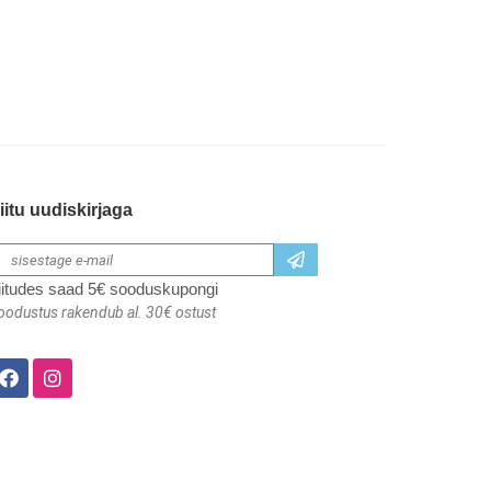
iitu uudiskirjaga
iitudes saad 5€ sooduskupongi
oodustus rakendub al. 30€ ostust