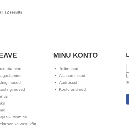
ll 12 results
EAVE
MINU KONTO
L
toimetamine
Tellimused
tagastamine
Allalaadimised
L
s
stingimused
Aadressid
sustingimused
Konto andmed
enus
aks
sed
agasikutsumine
ektroonika vastuvõtt