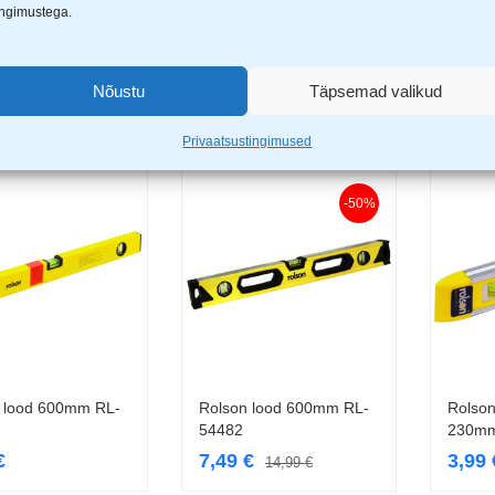
ingimustega.
enesis 400mm 2l
Lood Genesis 600mm 2l
Lood 
Lisa korvi
Lisa korvi
9
€
24,99
€
32,9
Nõustu
Täpsemad valikud
Privaatsustingimused
-50%
 lood 600mm RL-
Rolson lood 600mm RL-
Rolson
Lisa korvi
Lisa korvi
54482
230mm
€
7,49
€
3,99
14,99
€