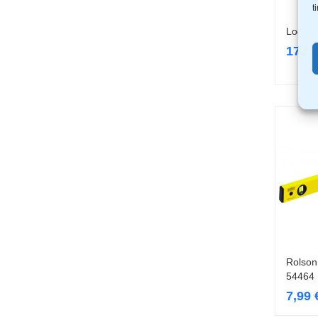
t
Lood G
17,9
Rolson
54464
7,99