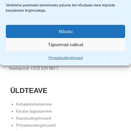
Veebilehe paremaks toimimiseks palume teil nõustuda meie küpsiste
kasutamise tingimustega.
Uuem Viis OÜ
Aardla 23B, Tartu, 50110
KMKR nr. EE101331720
Nõustu
Registrikood: 11680452
Täpsemad valikud
Klienditugi: E-R 9.00 – 17.00
Tartu pood: +372 5559 4121
Privaatsustingimused
Tallinna pood: +372 5982 2530
Veebipood: +372 529 9817
ÜLDTEAVE
Kohaletoimetamine
Kauba tagastamine
Kasutustingimused
Privaatsustingimused