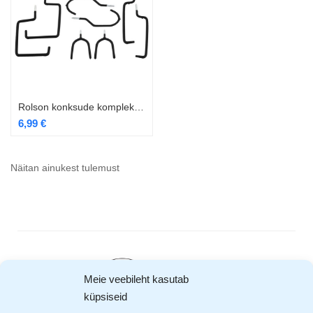
Rolson konksude komplekt 8 osa RL-60908
6,99
€
Näitan ainukest tulemust
Meie veebileht kasutab
küpsiseid