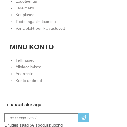
Logoteenus
Järelmaks
Kauplused
Toote tagasikutsumine
Vana elektroonika vastuvõtt
MINU KONTO
Tellimused
Allalaadimised
Aadressid
Konto andmed
Liitu uudiskirjaga
Liitudes saad 5€ sooduskupongi