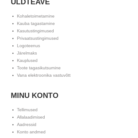
ÜLDTEAVE
Kohaletoimetamine
Kauba tagastamine
Kasutustingimused
Privaatsustingimused
Logoteenus
Järelmaks
Kauplused
Toote tagasikutsumine
Vana elektroonika vastuvõtt
MINU KONTO
Tellimused
Allalaadimised
Aadressid
Konto andmed