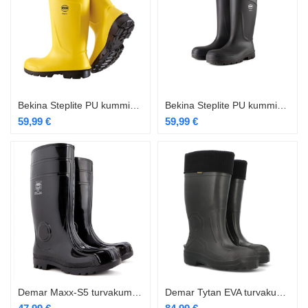
Bekina Steplite PU kummikud S5 kollased
Bekina Steplite PU kummikud S5 mustad
59,99
€
59,99
€
Demar Maxx-S5 turvakummik
Demar Tytan EVA turvakummik