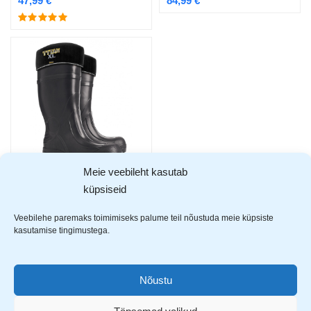
47,99
€
84,99
€
Meie veebileht kasutab
küpsiseid
Demar Tytan XL EVA turvakummik
79,99
€
Veebilehe paremaks toimimiseks palume teil nõustuda meie küpsiste
kasutamise tingimustega.
Showing all 5 results
Nõustu