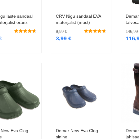
gu laste sandaal
CRV Nigu sandaal EVA
Demar
Vali
Vali
erjalist oranz
materjalist (must)
talves
9,99
€
146,99
€
3,99
€
116,
 New Eva Clog
Demar New Eva Clog
Demar 
Vali
Vali
e
sinine
jahisa