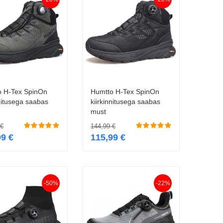
o H-Tex SpinOn
Humtto H-Tex SpinOn
Vali
Vali
nnitusega saabas
kiirkinnitusega saabas
must
€
144,99
€
99
€
115,99
€
-50%
-22%