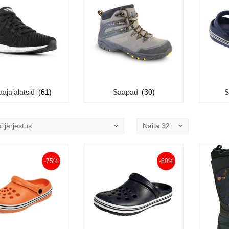
ajajalatsid
(61)
Saapad
(30)
S
-75%
-60%