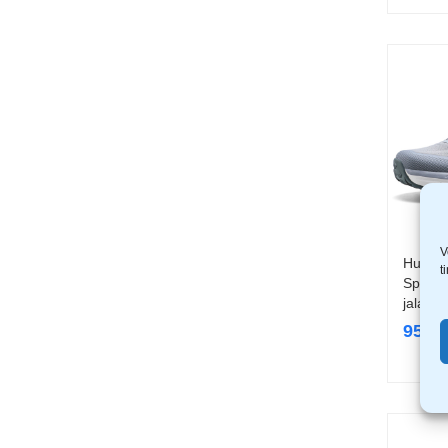
V
Humtto
t
SpinOn 
jalanõu
95,9