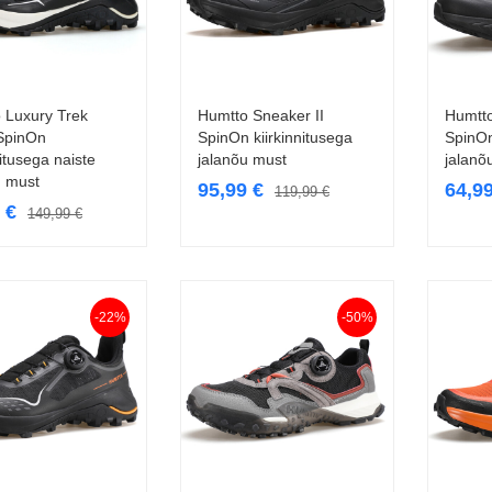
 Luxury Trek
Humtto Sneaker II
Humtto
Vali
Vali
SpinOn
SpinOn kiirkinnitusega
SpinOn
nitusega naiste
jalanõu must
jalanõ
u must
95,99
€
64,9
119,99
€
9
€
149,99
€
-22%
-50%