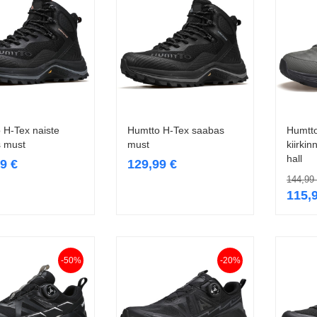
 H-Tex naiste
Humtto H-Tex saabas
Humtt
Vali
Vali
 must
must
kiirki
hall
99
€
129,99
€
144,99
115,
-50%
-20%