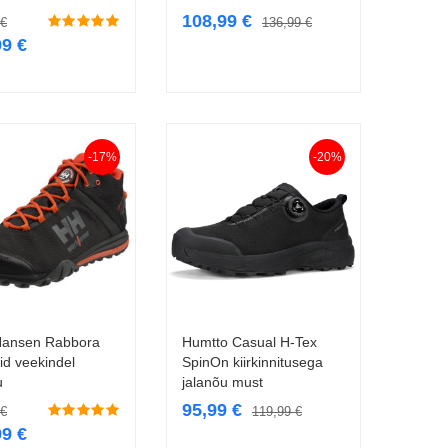
108,99
€
€
136,99
€
99
€
-17%
-20%
Hansen Rabbora
Humtto Casual H-Tex
Vali
Vali
Mid veekindel
SpinOn kiirkinnitusega
u
jalanõu must
95,99
€
€
119,99
€
99
€