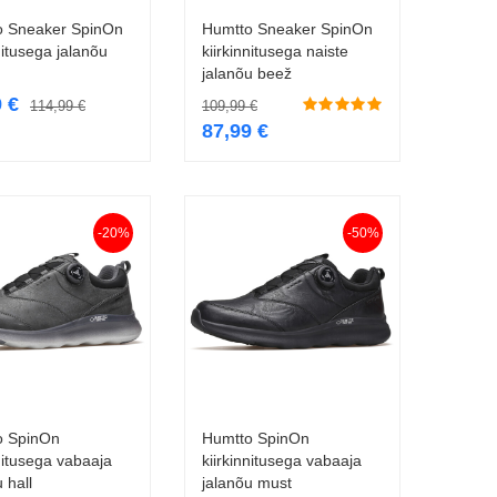
o Sneaker SpinOn
Humtto Sneaker SpinOn
Vali
Vali
nitusega jalanõu
kiirkinnitusega naiste
jalanõu beež
9
€
114,99
€
109,99
€
87,99
€
-20%
-50%
o SpinOn
Humtto SpinOn
Vali
Vali
nnitusega vabaaja
kiirkinnitusega vabaaja
 hall
jalanõu must