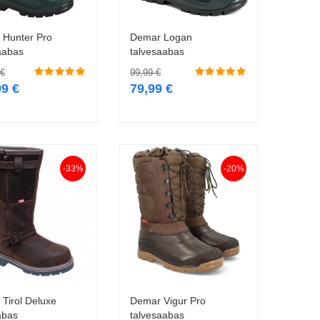
 Hunter Pro
Demar Logan
Vali
Vali
aabas
talvesaabas
€
99,99
€
99
€
79,99
€
-33%
-20%
Tirol Deluxe
Demar Vigur Pro
Vali
Vali
abas
talvesaabas