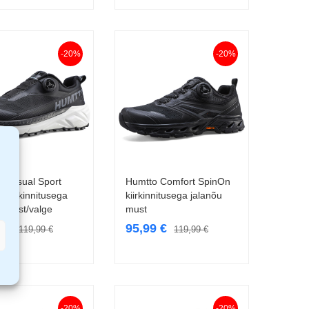
-20%
-20%
 Casual Sport
Humtto Comfort SpinOn
Vali
Vali
 kiirkinnitusega
kiirkinnitusega jalanõu
u must/valge
must
9
€
95,99
€
119,99
€
119,99
€
-20%
-20%