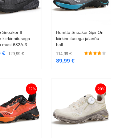
 Sneaker II
Humtto Sneaker SpinOn
Vali
Vali
 kiirkinnitusega
kiirkinnitusega jalanõu
u must 632A-3
hall
9
€
129,99
€
114,99
€
89,99
€
-22%
-20%