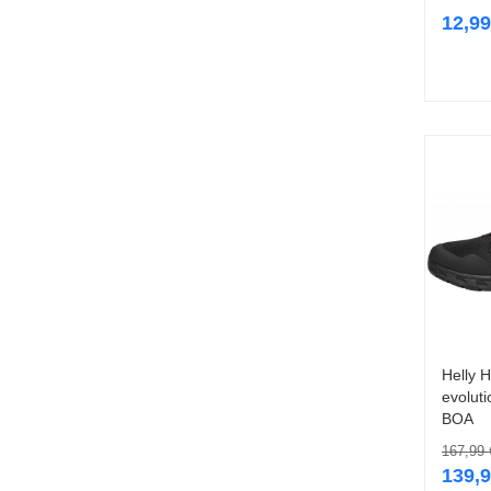
12,9
Helly 
evoluti
BOA
167,99
139,