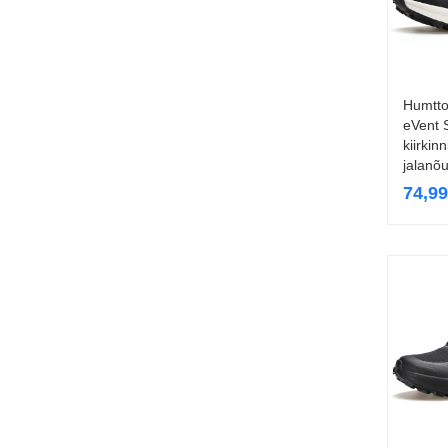
Humtto
eVent 
kiirkin
jalanõ
74,9