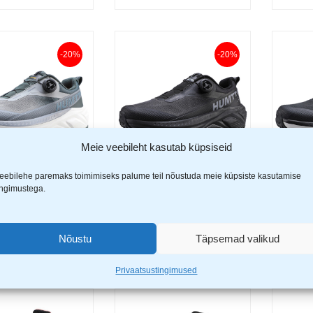
-20%
-20%
Meie veebileht kasutab küpsiseid
eebilehe paremaks toimimiseks palume teil nõustuda meie küpsiste kasutamise
 Casual Sport
Humtto Casual Sport
Humtto
Vali
Vali
ingimustega.
kiirkinnitusega
SpinOn kiirkinnitusega
SpinOn
 hall
jalanõu must
jalanõ
9
€
95,99
€
95,9
119,99
€
119,99
€
Nõustu
Täpsemad valikud
Privaatsustingimused