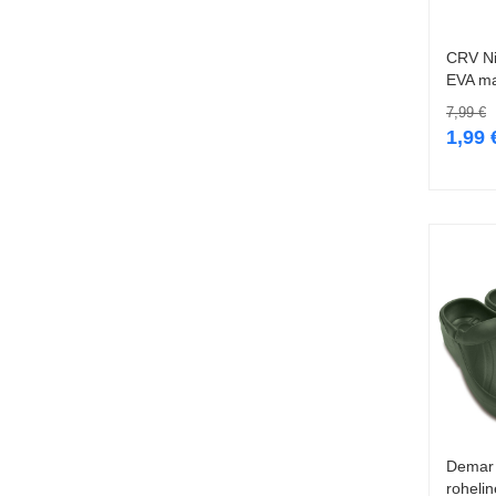
CRV Ni
EVA mat
7,99
€
1,99
Demar
rohelin