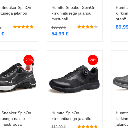
 Sneaker SpinOn
Humtto Sneaker SpinOn
Humtt
Vali
Vali
nitusega jalanõu
kiirkinnitusega jalanõu
kiirkin
must/hall
oranž
89,9
€
109,99
€
9
€
54,99
€
-20%
-20%
 Sneaker SpinOn
Humtto SpinOn
Humtt
Vali
Vali
nitusega naiste
kiirkinnitusega jalanõu
kiirki
u must/roosa
jalanõu
112,99
€