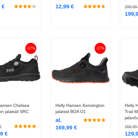
9
€
12,99
€
299,99
199,
-17%
-17%
Hansen Chelsea
Helly Hansen Kensington
Helly 
Vali
Vali
on jalatsid SRC
jalatsid BOA O1
Trail 
jalanõ
al.
€
169,99
€
155,99
99
€
129,