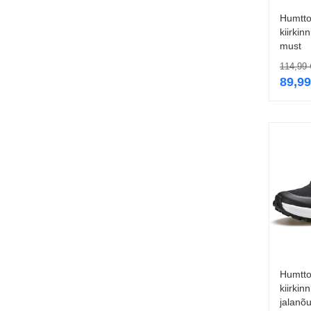
Humtto
kiirkin
must
114,99
89,9
Humtto
kiirkin
jalanõ