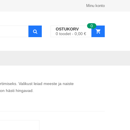
Minu konto
0
OSTUKORV
0
toodet
0,00
€
miseks. Valikust leiad meeste ja naiste
 on hästi hingavad.