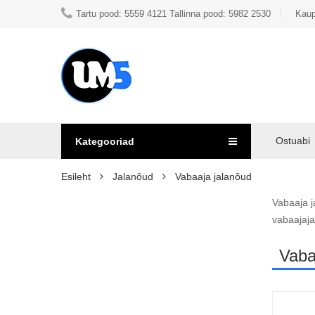
Tartu pood: 5559 4121 Tallinna pood: 5982 2530
Kaup
Ostuabi
Kategooriad
Esileht
Jalanõud
Vabaaja jalanõud
Vabaaja j
vabaajaja
Vaba