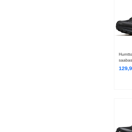
Humtto
saabas
129,