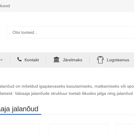
lused
Kontakt
Järelmaks
Logoteenus
alanõud on mõeldud igapäevaseks kasutamiseks, matkamiseks või sporti
latseid. Vabaaja jalanõude struktuur toetab liikudes jalga ning jalanõud
aja jalanõud