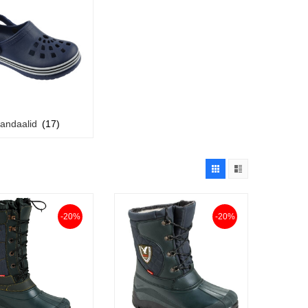
andaalid
(17)
-20%
-20%