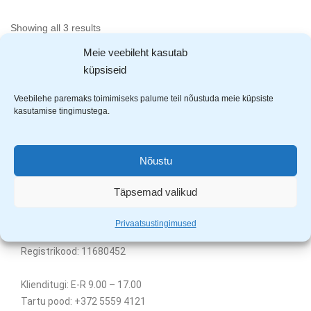
Showing all 3 results
Meie veebileht kasutab
küpsiseid
Veebilehe paremaks toimimiseks palume teil nõustuda meie küpsiste
kasutamise tingimustega.
Nõustu
Täpsemad valikud
Uuem Viis OÜ
Aardla 23B, Tartu, 50110
Privaatsustingimused
KMKR nr. EE101331720
Registrikood: 11680452
Klienditugi: E-R 9.00 – 17.00
Tartu pood: +372 5559 4121