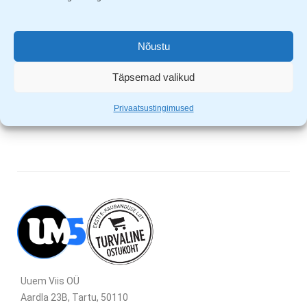
Nõustu
Tiross laetav Li-Ion patarei AA 2 tk 1,5V 1650mAh USB-C laadimine
Tiross laetav Li-Ion patarei AAA 2 tk 1,5V 650mAh USB-C laadimine
11,99
€
10,99
€
14,99
€
13,99
€
Täpsemad valikud
Privaatsustingimused
Showing all 8 results
Uuem Viis OÜ
Aardla 23B, Tartu, 50110