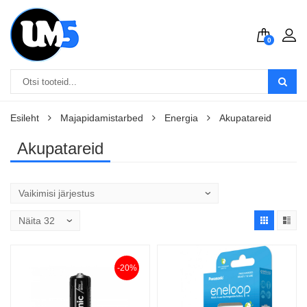
0
Esileht
Majapidamistarbed
Energia
Akupatareid
Akupatareid
-20%