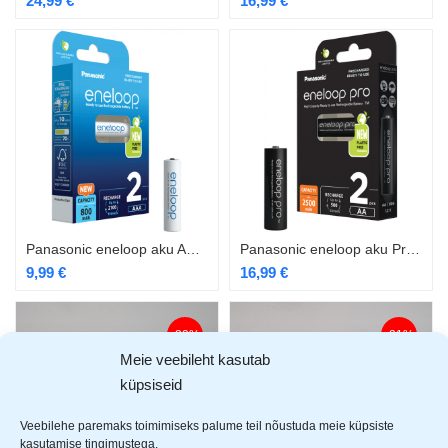
24,99
€
16,99
€
Panasonic eneloop aku AAA800 2BP
Panasonic eneloop aku Pro AA2500 2BP
9,99
€
16,99
€
-20%
-21%
Meie veebileht kasutab
küpsiseid
Veebilehe paremaks toimimiseks palume teil nõustuda meie küpsiste
kasutamise tingimustega.