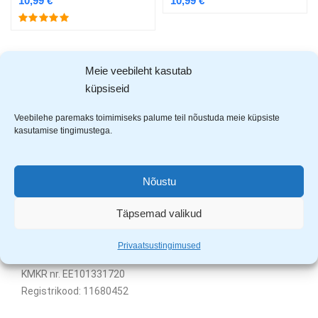
10,99
€
10,99
€
Showing all 4 results
Meie veebileht kasutab
küpsiseid
Veebilehe paremaks toimimiseks palume teil nõustuda meie küpsiste
kasutamise tingimustega.
Nõustu
Täpsemad valikud
Uuem Viis OÜ
Privaatsustingimused
Aardla 23B, Tartu, 50110
KMKR nr. EE101331720
Registrikood: 11680452