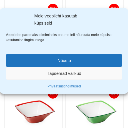
-50%
-50%
Meie veebileht kasutab
küpsiseid
Veebilehe paremaks toimimiseks palume teil nõustuda meie küpsiste
kasutamise tingimustega.
Nõustu
Omada Square kauss M4505 20 cm türkiis
Omada Square kauss M4510 24,5 cm kollane
4,00
€
5,50
€
7,99
€
10,99
€
Täpsemad valikud
Privaatsustingimused
-50%
-50%