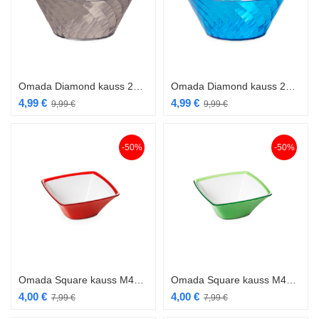
Omada Diamond kauss 26 cm M5310 hall
Omada Diamond kauss 26 cm M5310 türkiis
4,99
€
4,99
€
9,99
€
9,99
€
-50%
-50%
Omada Square kauss M4505 20 cm punane
Omada Square kauss M4505 20 cm roheline
4,00
€
4,00
€
7,99
€
7,99
€