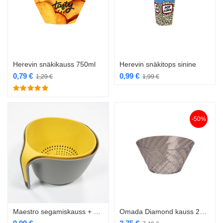
Herevin snäkikauss 750ml
Herevin snäkitops sinine
0,79
€
0,99
€
1,29
€
1,99
€
-50%
Maestro segamiskauss + sõel 2in1 MR-1685
Omada Diamond kauss 20 cm M5305 hall