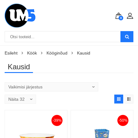
0
Esileht
Köök
Kööginõud
Kausid
Kausid
-39%
-50%