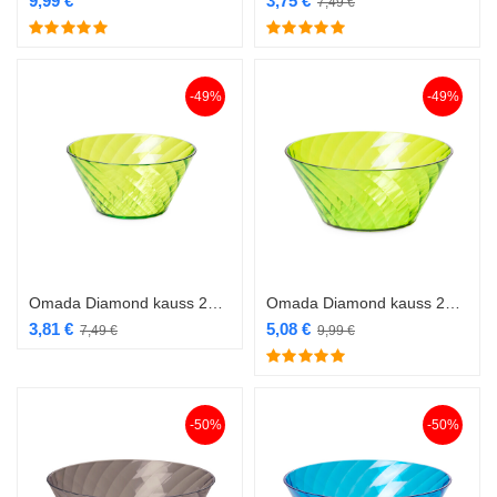
9,99
€
3,75
€
7,49
€
-49%
-49%
Omada Diamond kauss 20 cm M5305 roheline
Omada Diamond kauss 26 cm M5310
3,81
€
5,08
€
7,49
€
9,99
€
-50%
-50%