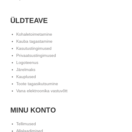
ÜLDTEAVE
Kohaletoimetamine
Kauba tagastamine
Kasutustingimused
Privaatsustingimused
Logoteenus
Järelmaks
Kauplused
Toote tagasikutsumine
Vana elektroonika vastuvõtt
MINU KONTO
Tellimused
Allalaadimised