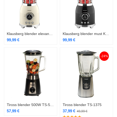
Klausberg blender elevandiluu KB-9030
Klausberg blender must KB-9029
99,99
€
99,99
€
-24%
Tiross blender 500W TS-5247
Tiross blender TS-1375
57,99
€
37,99
€
49,99
€