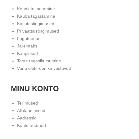
Kohaletoimetamine
Kauba tagastamine
Kasutustingimused
Privaatsustingimused
Logoteenus
Järelmaks
Kauplused
Toote tagasikutsumine
Vana elektroonika vastuvõtt
MINU KONTO
Tellimused
Allalaadimised
Aadressid
Konto andmed