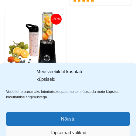
-30%
Meie veebileht kasutab
Tiross smuuti blender 300W TS-1379
küpsiseid
29,99
€
42,99
€
Veebilehe paremaks toimimiseks palume teil nõustuda meie küpsiste
kasutamise tingimustega.
Showing all 5 results
Nõustu
Täpsemad valikud