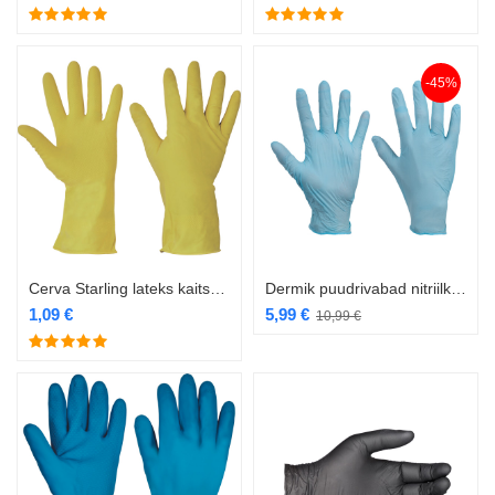
-45%
Cerva Starling lateks kaitsekindad
Dermik puudrivabad nitriilkindad
1,09
€
5,99
€
10,99
€