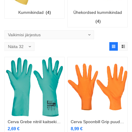
Kummikindad
(4)
Ühekordsed kummikindad
(4)
Cerva Grebe nitriil kaitsekindad
Cerva Spoonbill Grip puudrivabad nitriilkindad oranž 50 tk
2,69
€
8,99
€