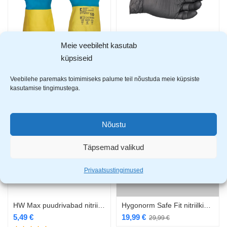
Meie veebileht kasutab
FH Caspia lateks/neopreen kummikindad
HW Max puudrivabad nitriilkindad mustad
küpsiseid
2,99
€
5,99
€
Veebilehe paremaks toimimiseks palume teil nõustuda meie küpsiste
kasutamise tingimustega.
-33%
Nõustu
Täpsemad valikud
Privaatsustingimused
HW Max puudrivabad nitriilkindad sinised
Hygonorm Safe Fit nitriilkinnas 200 tk/pk puudrita sinine L
5,49
€
19,99
€
29,99
€