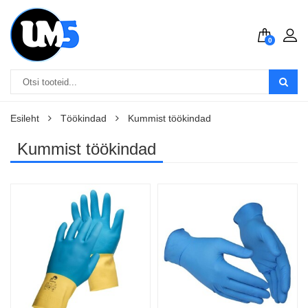
0
Esileht
Töökindad
Kummist töökindad
Kummist töökindad