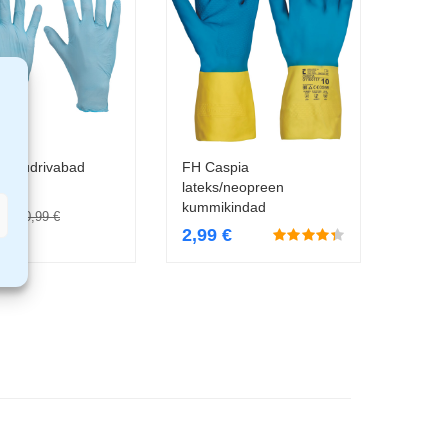
 puudrivabad
FH Caspia
Vali
Vali
kindad
lateks/neopreen
kummikindad
€
10,99
€
2,99
€