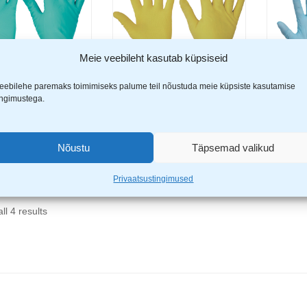
Meie veebileht kasutab küpsiseid
eebilehe paremaks toimimiseks palume teil nõustuda meie küpsiste kasutamise
ingimustega.
rebe nitriil
Cerva Starling lateks
Dermik
Vali
Vali
kindad
kaitsekindad
nitriil
€
1,09
€
5,99
Nõustu
Täpsemad valikud
Privaatsustingimused
ll 4 results