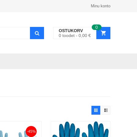
Minu konto
0
OSTUKORV
0
toodet
0,00
€
-45%