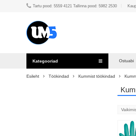
Tartu pood: 5559 4121 Tallinna pood: 5982 2530
Kaup
Ostuabi
Kategooriad
Esileht
Töökindad
Kummist töökindad
Kumm
Kum