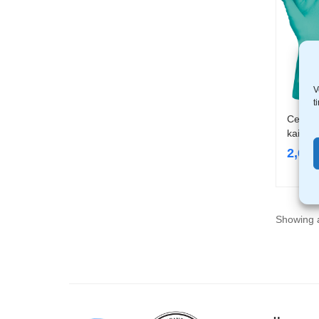
V
t
Cerva G
kaitse
2,69
Showing a