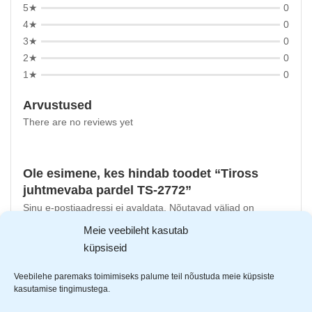
5★
0
4★
0
3★
0
2★
0
1★
0
Arvustused
There are no reviews yet
Ole esimene, kes hindab toodet “Tiross
juhtmevaba pardel TS-2772”
Sinu e-postiaadressi ei avaldata.
Nõutavad väljad on
tähistatud
*
-ga
Meie veebileht kasutab
küpsiseid
Sinu hinnang
Sinu arvustus
*
Veebilehe paremaks toimimiseks palume teil nõustuda meie küpsiste
kasutamise tingimustega.