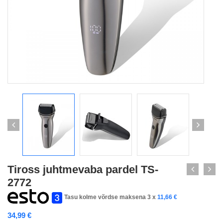
Tiross juhtmevaba pardel TS-
2772
Tasu kolme võrdse maksena 3 x
11,66
€
34,99
€