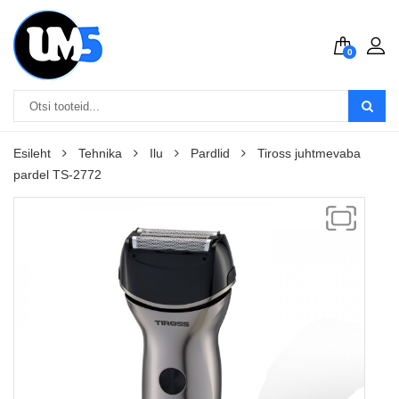
0
Esileht
Tehnika
Ilu
Pardlid
Tiross juhtmevaba
pardel TS-2772