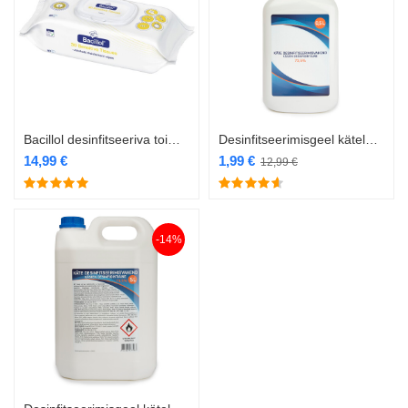
Bacillol desinfitseeriva toimega salvrätikud 80tk
Desinfitseerimisgeel kätele 0,5l
14,99
€
1,99
€
12,99
€
-14%