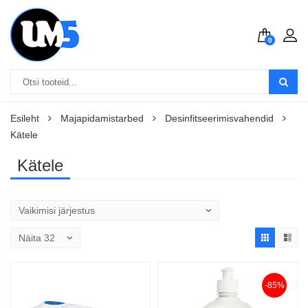
0
Esileht
Majapidamistarbed
Desinfitseerimisvahendid
Kätele
Kätele
-85%