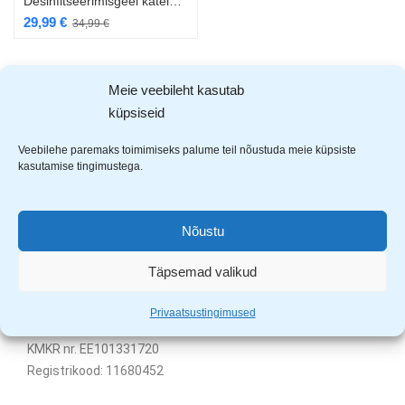
Desinfitseerimisgeel kätele 5L
29,99
€
34,99
€
Showing all 3 results
Meie veebileht kasutab
küpsiseid
Veebilehe paremaks toimimiseks palume teil nõustuda meie küpsiste
kasutamise tingimustega.
Nõustu
Täpsemad valikud
Uuem Viis OÜ
Privaatsustingimused
Aardla 23B, Tartu, 50110
KMKR nr. EE101331720
Registrikood: 11680452