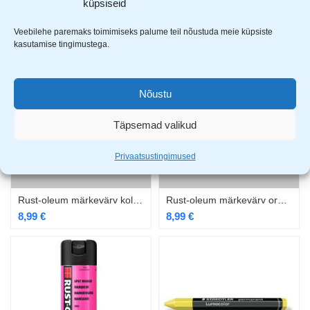
küpsiseid
Rolson müürinöör 100m RL-52606
Rolson pliiats + tagavaraterade kmpl 12tk RL-56601
1,74
€
12,99
€
3,49
€
Veebilehe paremaks toimimiseks palume teil nõustuda meie küpsiste
kasutamise tingimustega.
Nõustu
Täpsemad valikud
Privaatsustingimused
Rust-oleum märkevärv kollane 500ml
Rust-oleum märkevärv oranz 500ml
8,99
€
8,99
€