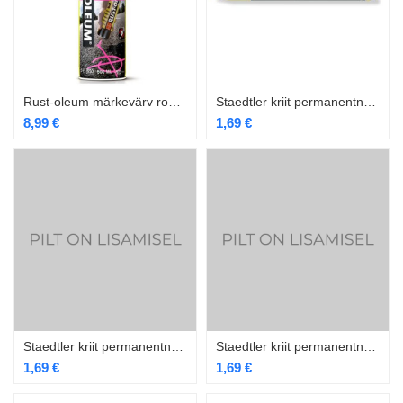
Rust-oleum märkevärv roosa 500ml
Staedtler kriit permanentne kollane
8,99
€
1,69
€
Staedtler kriit permanentne must
Staedtler kriit permanentne sinine
1,69
€
1,69
€