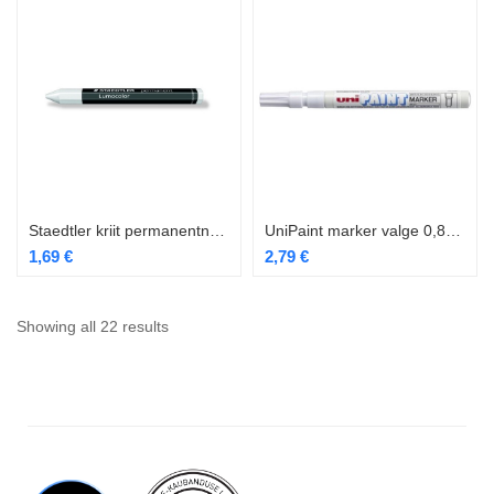
Staedtler kriit permanentne valge
UniPaint marker valge 0,8-1,2mm
1,69
€
2,79
€
Showing all 22 results