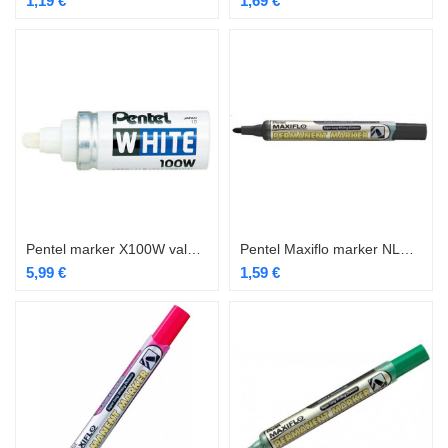
1,19
€
1,69
€
Pentel marker X100W valge 6,5mm jäme
Pentel Maxiflo marker NLF50 must kooniline 2-4,5mm
5,99
€
1,59
€