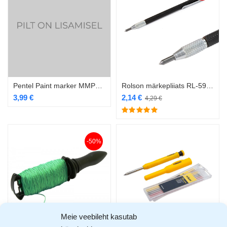
Pentel Paint marker MMP20-W valge 4,0mm
Rolson märkepliiats RL-59153
3,99
€
2,14
€
4,29
€
-50%
Meie veebileht kasutab