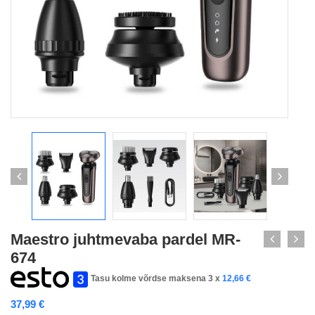
Maestro juhtmevaba pardel MR-
674
Tasu kolme võrdse maksena 3 x
12,66
€
37,99
€