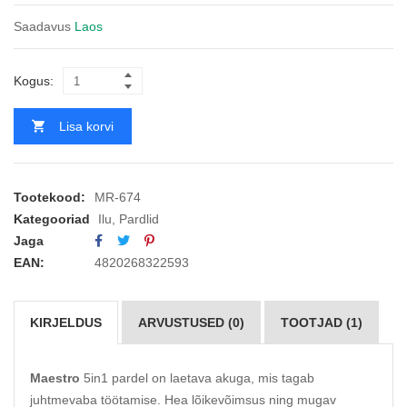
Saadavus
Laos
Kogus:
Lisa korvi
Tootekood:
MR-674
Kategooriad
Ilu
,
Pardlid
Jaga
EAN:
4820268322593
KIRJELDUS
ARVUSTUSED (0)
TOOTJAD (1)
Maestro
5in1 pardel on laetava akuga, mis tagab
juhtmevaba töötamise. Hea lõikevõimsus ning mugav