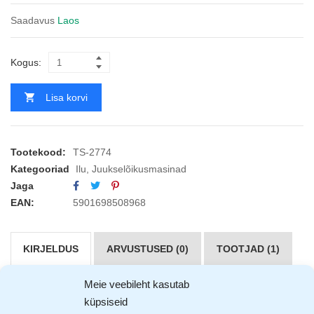
Saadavus
Laos
Kogus:
Lisa korvi
Tootekood:
TS-2774
Kategooriad
Ilu
,
Juukselõikusmasinad
Jaga
EAN:
5901698508968
KIRJELDUS
ARVUSTUSED (0)
TOOTJAD (1)
Meie veebileht kasutab
Tiross
juhtmevaba 2 in 1 juukselõikusmasin ninakarvade ja
küpsiseid
juuste lõikamiseks. Mahukas 600mAh liitium-ioonaku tagab