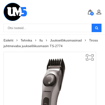
0
Esileht
Tehnika
Ilu
Juukselõikusmasinad
Tiross
juhtmevaba juukselõikusmasin TS-2774