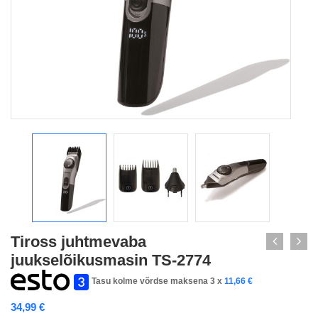
Tiross juhtmevaba
juukselõikusmasin TS-2774
Tasu kolme võrdse maksena 3 x
11,66
€
34,99
€