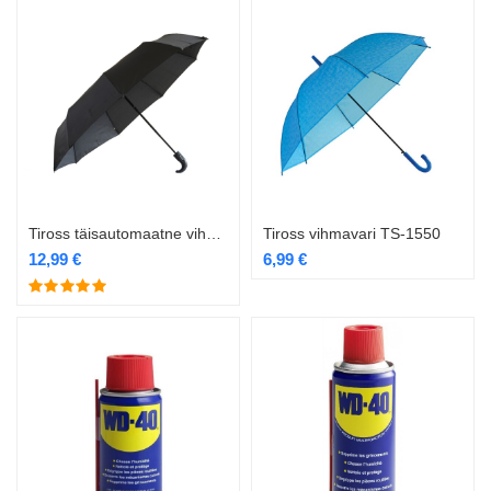
Tiross täisautomaatne vihmavari TS-1526
Tiross vihmavari TS-1550
12,99
€
6,99
€