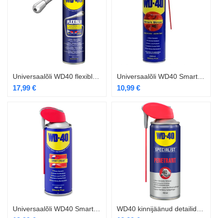
Universaalõli WD40 flexible 400ml
Universaalõli WD40 SmartStraw 250ml
17,99
€
10,99
€
Universaalõli WD40 SmartStraw 400ml
WD40 kinnijäänud detailide vabastaja 400ml