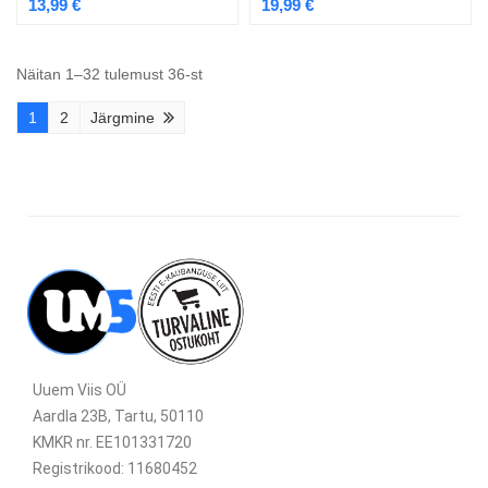
13,99
€
19,99
€
Näitan 1–32 tulemust 36-st
1
2
Järgmine
Uuem Viis OÜ
Aardla 23B, Tartu, 50110
KMKR nr. EE101331720
Registrikood: 11680452