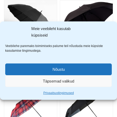
Meie veebileht kasutab
küpsiseid
Veebilehe paremaks toimimiseks palume teil nõustuda meie küpsiste
kasutamise tingimustega.
Tiross automaatne vihmavari TS-136-5
Tiross automaatne vihmavari TS-191
12,99
€
12,99
€
Nõustu
Täpsemad valikud
Privaatsustingimused