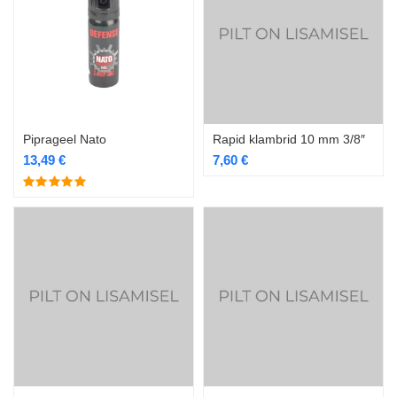
Piprageel Nato
Rapid klambrid 10 mm 3/8″
13,49
€
7,60
€