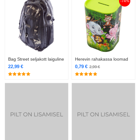
-74%
Bag Street seljakott laiguline
Herevin rahakassa loomad
22,99
€
0,79
€
2,99
€