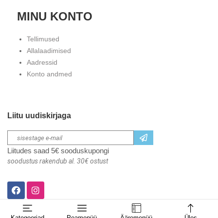
MINU KONTO
Tellimused
Allalaadimised
Aadressid
Konto andmed
Liitu uudiskirjaga
Liitudes saad 5€ sooduskupongi
soodustus rakendub al. 30€ ostust
Kategooriad
Peamenüü
Ääremenüü
Üles