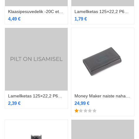
Klaasipesuvedelik -20C etanoolivaba sidruni lõhnaline 5L
Lamellketas 125×22,2 P60 AO
4,49
€
1,79
€
Lamellketas 125×22,2 P60 ZA
Money Maker naiste nahast rahakott must 12137B
2,39
€
24,99
€