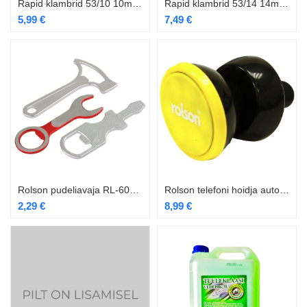
Rapid klambrid 53/10 10mm 3/8″ 2500 tk
Rapid klambrid 53/14 14mm 2500 tk
5,99
€
7,49
€
Rolson pudeliavaja RL-60123
Rolson telefoni hoidja autosse RL-43125
2,29
€
8,99
€