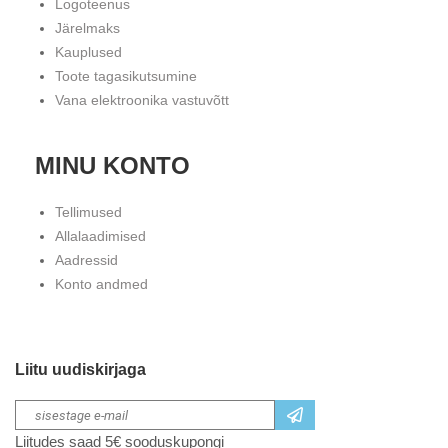
Logoteenus
Järelmaks
Kauplused
Toote tagasikutsumine
Vana elektroonika vastuvõtt
MINU KONTO
Tellimused
Allalaadimised
Aadressid
Konto andmed
Liitu uudiskirjaga
Liitudes saad 5€ sooduskupongi