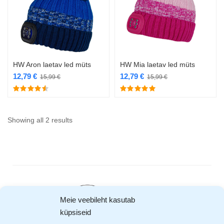
HW Aron laetav led müts
HW Mia laetav led müts
12,79
€
12,79
€
15,99
€
15,99
€
Showing all 2 results
Meie veebileht kasutab
küpsiseid