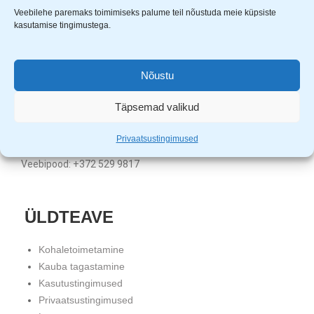
Veebilehe paremaks toimimiseks palume teil nõustuda meie küpsiste
kasutamise tingimustega.
Uuem Viis OÜ
Aardla 23B, Tartu, 50110
KMKR nr. EE101331720
Nõustu
Registrikood: 11680452
Täpsemad valikud
Klienditugi: E-R 9.00 – 17.00
Tartu pood: +372 5559 4121
Privaatsustingimused
Tallinna pood: +372 5982 2530
Veebipood: +372 529 9817
ÜLDTEAVE
Kohaletoimetamine
Kauba tagastamine
Kasutustingimused
Privaatsustingimused