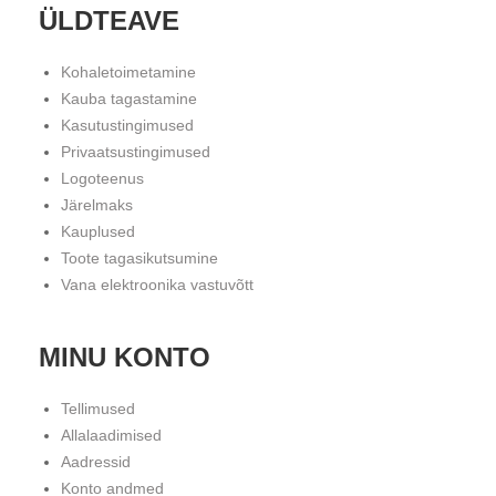
ÜLDTEAVE
Kohaletoimetamine
Kauba tagastamine
Kasutustingimused
Privaatsustingimused
Logoteenus
Järelmaks
Kauplused
Toote tagasikutsumine
Vana elektroonika vastuvõtt
MINU KONTO
Tellimused
Allalaadimised
Aadressid
Konto andmed