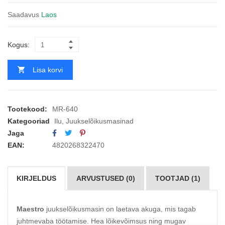
Saadavus
Laos
Kogus:
Lisa korvi
Tootekood:
MR-640
Kategooriad
Ilu
,
Juukselõikusmasinad
Jaga
EAN:
4820268322470
KIRJELDUS
ARVUSTUSED (0)
TOOTJAD (1)
Maestro
juukselõikusmasin on laetava akuga, mis tagab
juhtmevaba töötamise. Hea lõikevõimsus ning mugav