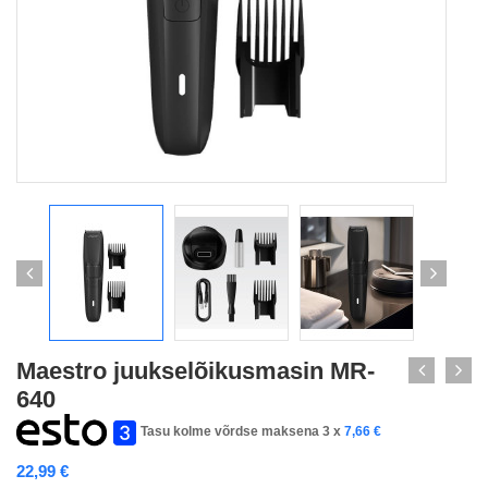
Maestro juukselõikusmasin MR-
640
Tasu kolme võrdse maksena 3 x
7,66
€
22,99
€