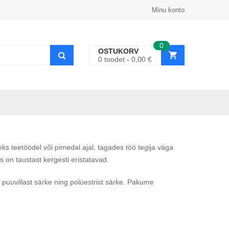
Minu konto
0
OSTUKORV
0
toodet
0,00
€
ks teetöödel või pimedal ajal, tagades töö tegija väga
on taustast kergesti eristatavad.
 puuvillast särke ning polüestrist särke. Pakume