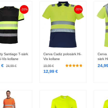
-20%
-35%
ty Santiago T-särk
Cerva Cadiz polosärk Hi-
Cerva 
Vali
Vali
-Vis kollane
Vis kollane
särk H
9
€
24,9
24,99
€
19,99
€
12,99
€