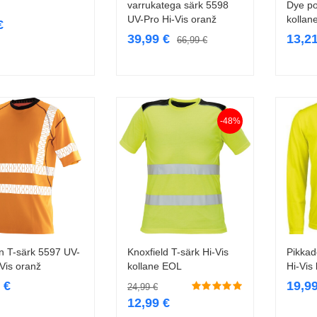
varrukatega särk 5598
Dye po
UV-Pro Hi-Vis oranž
kollan
€
39,99
€
13,2
66,99
€
-48%
 T-särk 5597 UV-
Knoxfield T-särk Hi-Vis
Pikkad
Vali
Vali
-Vis oranž
kollane EOL
Hi-Vis 
9
€
19,9
24,99
€
12,99
€