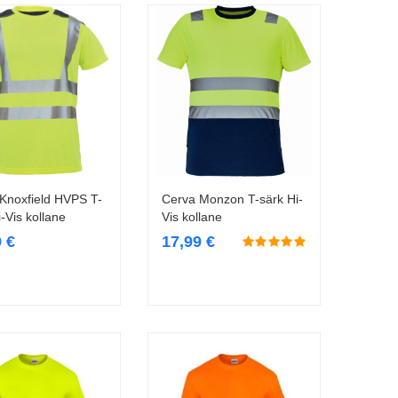
Knoxfield HVPS T-
Cerva Monzon T-särk Hi-
Vali
Vali
i-Vis kollane
Vis kollane
9
€
17,99
€