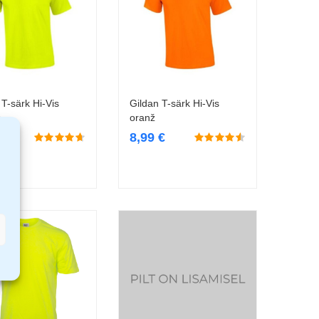
 T-särk Hi-Vis
Gildan T-särk Hi-Vis
Vali
Vali
e
oranž
€
8,99
€