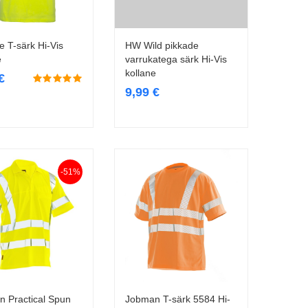
 T-särk Hi-Vis
HW Wild pikkade
Vali
Vali
e
varrukatega särk Hi-Vis
kollane
€
9,99
€
-51%
 Practical Spun
Jobman T-särk 5584 Hi-
Vali
Vali