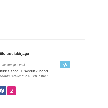
iitu uudiskirjaga
iitudes saad 5€ sooduskupongi
oodustus rakendub al. 30€ ostust