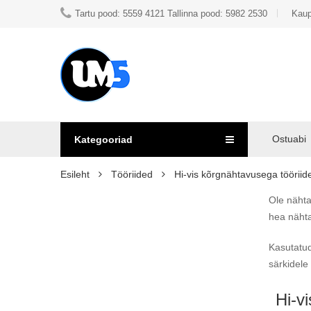
Tartu pood: 5559 4121 Tallinna pood: 5982 2530
Kaup
Ostuabi
Kategooriad
Esileht
Tööriided
Hi-vis kõrgnähtavusega tööriid
Ole nähta
hea nähta
Kasutatud
särkidele
Hi-vi