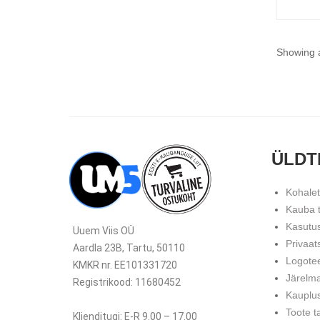
Showing a
ÜLDT
Kohale
Kauba 
Kasutu
Uuem Viis OÜ
Privaat
Aardla 23B, Tartu, 50110
Logote
KMKR nr. EE101331720
Järelm
Registrikood: 11680452
Kauplu
Toote t
Klienditugi: E-R 9.00 – 17.00