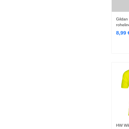
Gildan 
rohelin
8,99
HW Wil