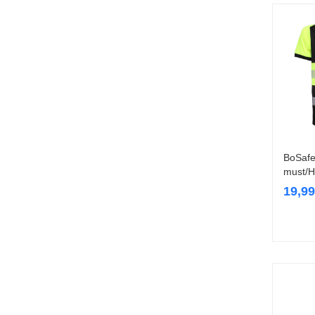
BoSafe
must/Hi
19,9