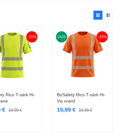
-20%
UUS
-20%
ty Rico T-särk Hi-
BoSafety Rico T-särk Hi-
Vali
Vali
llane
Vis oranž
9
€
15,99
€
19,99
€
19,99
€