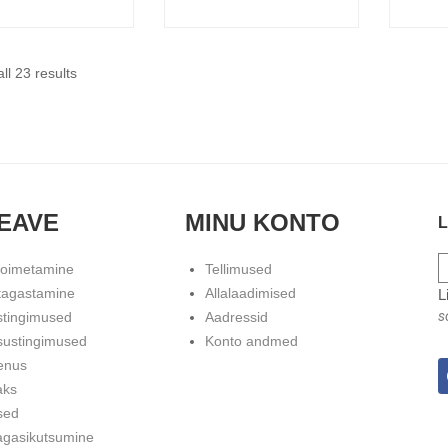
ll 23 results
EAVE
MINU KONTO
L
toimetamine
Tellimused
tagastamine
Allalaadimised
L
s
stingimused
Aadressid
sustingimused
Konto andmed
enus
aks
sed
agasikutsumine