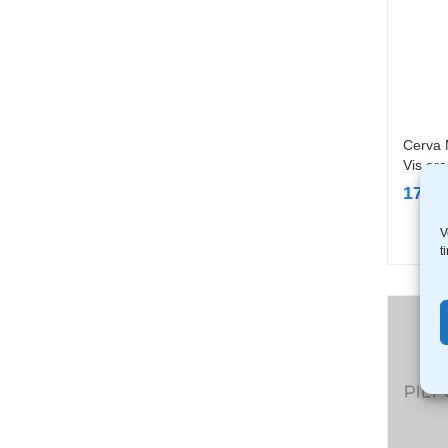
Cerva 
Vis or
17,9
V
t