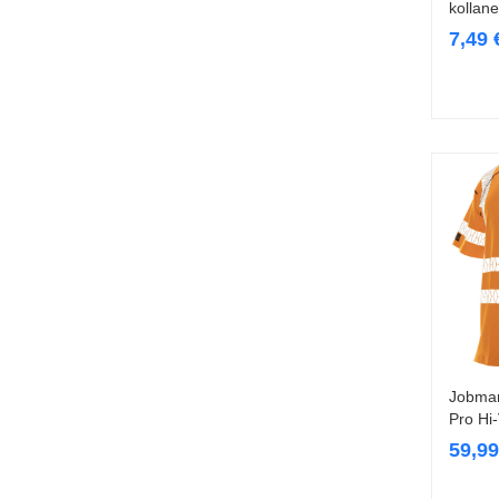
kollane
7,49
Jobman
Pro Hi
59,9