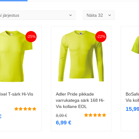
-25%
-22%
ixel T-särk Hi-Vis
Adler Pride pikkade
BoSafe
Vali
Vali
varrukatega särk 168 Hi-
Vis ko
Vis kollane EOL
15,9
€
8,99
€
6,99
€