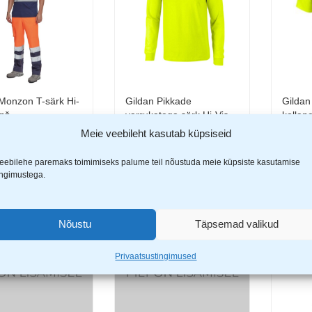
Monzon T-särk Hi-
Gildan Pikkade
Gildan
Vali
Vali
anž
varrukatega särk Hi-Vis
kollan
kollane
Meie veebileht kasutab küpsiseid
9
€
8,99
14,99
€
eebilehe paremaks toimimiseks palume teil nõustuda meie küpsiste kasutamise
ingimustega.
Nõustu
Täpsemad valikud
Privaatsustingimused