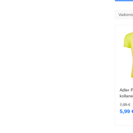
Adler P
kollane
7,99
€
5,99