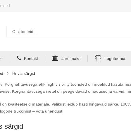
lused
Kontakt
Järelmaks
Logoteenus
ed
Hi-vis särgid
v! Kõrgnähtavusega ehk high visibility tööriided on mõeldud kasutamise
vuse. Kõrgnähtavusega riietel on peegeldavad omadused ja värvid, mis 
 on kvaliteetseid materjale. Valikust leidub hästi hingavaid särke, 100%
 logode trükkimist – võta ühendust!
s särgid