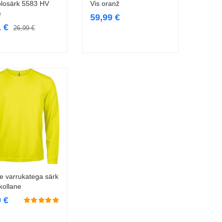
losärk 5583 HV
Vis oranž
e
59,99
€
1
€
26,99
€
e varrukatega särk
Vali
kollane
9
€