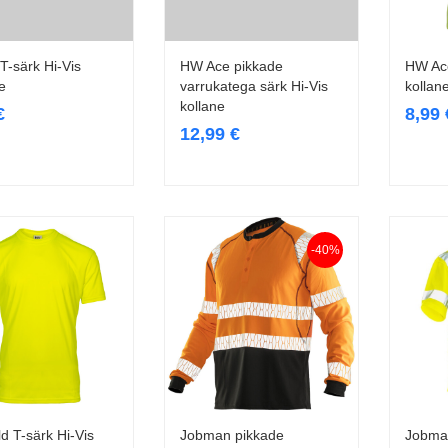
T-särk Hi-Vis
HW Ace pikkade
HW Ace
Vali
Vali
e
varrukatega särk Hi-Vis
kollan
kollane
€
8,99
12,99
€
-40%
d T-särk Hi-Vis
Jobman pikkade
Jobman
Vali
Vali