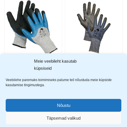
Meie veebileht kasutab
FH Lagopus lõikekindlad töökindad
FH Rallus lõikekindlad töökindad
9,29
€
küpsiseid
9,99
€
Veebilehe paremaks toimimiseks palume teil nõustuda meie küpsiste
kasutamise tingimustega.
Nõustu
Täpsemad valikud