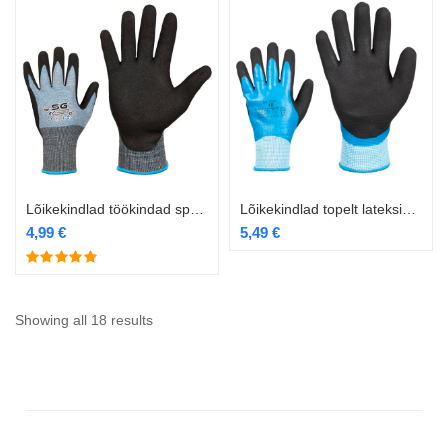
Lõikekindlad töökindad spandexiga
Lõikekindlad topelt lateksiga kaetud töökindad akrüülvoodriga
4,99
€
5,49
€
Showing all 18 results