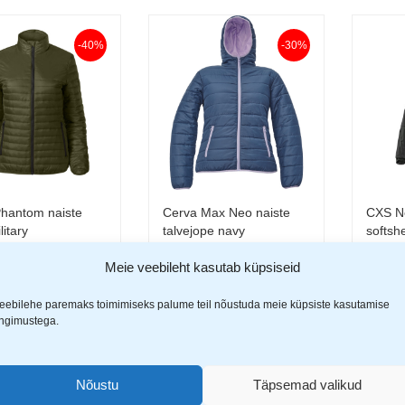
-40%
-30%
Phantom naiste
Cerva Max Neo naiste
CXS N
Vali
Vali
litary
talvejope navy
softsh
74,9
36,99
€
Meie veebileht kasutab küpsiseid
9
€
25,99
€
eebilehe paremaks toimimiseks palume teil nõustuda meie küpsiste kasutamise
ingimustega.
Nõustu
Täpsemad valikud