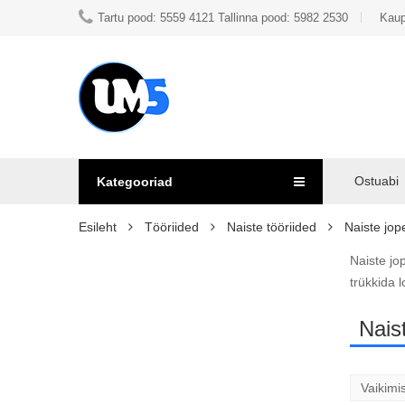
Tartu pood: 5559 4121 Tallinna pood: 5982 2530
Kaup
Ostuabi
Kategooriad
Esileht
Tööriided
Naiste tööriided
Naiste jop
Naiste jo
trükkida l
Nais