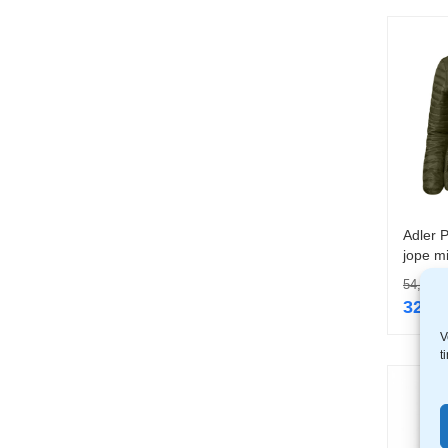
Adler 
jope mi
54,99
€
32,9
V
t