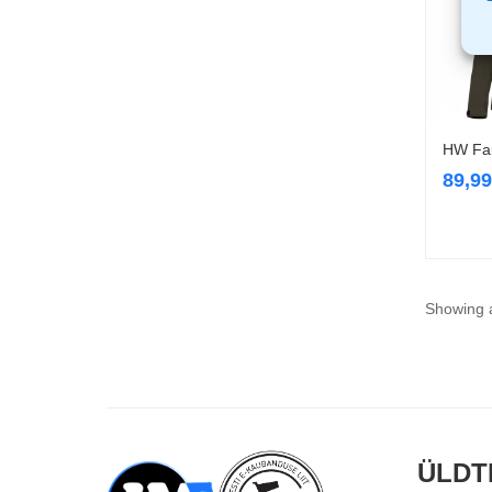
HW Fait
89,9
Showing a
ÜLDT