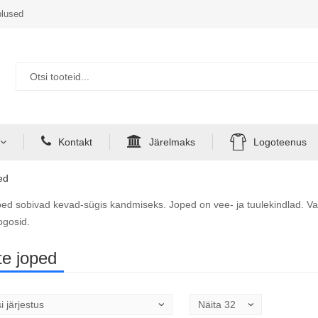
lused
Kontakt
Järelmaks
Logoteenus
ed
ped sobivad kevad-sügis kandmiseks. Joped on vee- ja tuulekindlad. Val
ogosid.
te joped