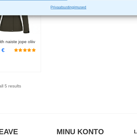
Privaatsustingimused
h naiste jope oliiv
Vali
9
€
ll 5 results
EAVE
MINU KONTO
L