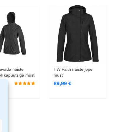
evada naiste
HW Faith naiste jope
Vali
Vali
ell kapuutsiga must
must
9
€
89,99
€