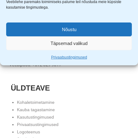
Veebilehe paremaks toimimiseks palume teil nõustuda meie küpsiste
Uuem Viis OÜ
kasutamise tingimustega.
Aardla 23B, Tartu, 50110
KMKR nr. EE101331720
Registrikood: 11680452
Nõustu
Klienditugi: E-R 9.00 – 17.00
Täpsemad valikud
Tartu pood: +372 5559 4121
Tallinna pood: +372 5982 2530
Privaatsustingimused
Veebipood: +372 529 9817
ÜLDTEAVE
Kohaletoimetamine
Kauba tagastamine
Kasutustingimused
Privaatsustingimused
Logoteenus