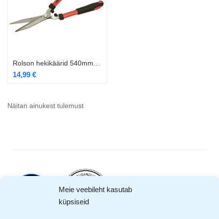
Rolson hekikäärid 540mm RL-82646
14,99
€
Näitan ainukest tulemust
Meie veebileht kasutab
küpsiseid