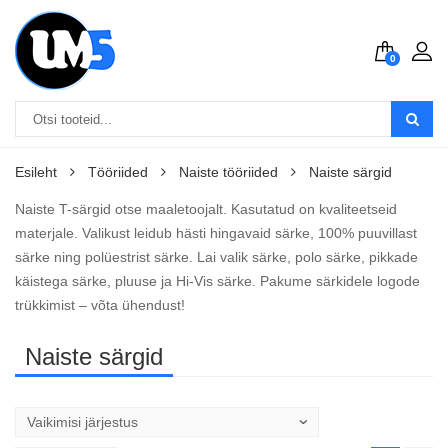
0
Esileht
Tööriided
Naiste tööriided
Naiste särgid
Naiste T-särgid otse maaletoojalt. Kasutatud on kvaliteetseid
materjale. Valikust leidub hästi hingavaid särke, 100% puuvillast
särke ning polüestrist särke. Lai valik särke, polo särke, pikkade
käistega särke, pluuse ja Hi-Vis särke. Pakume särkidele logode
trükkimist – võta ühendust!
Naiste särgid