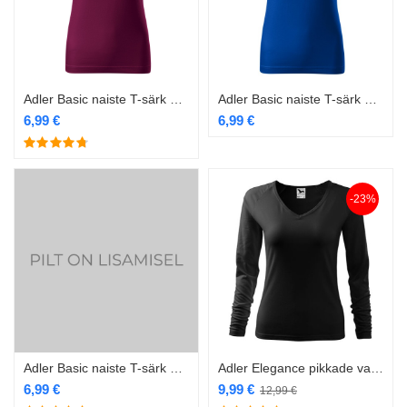
Adler Basic naiste T-särk 134 rhododendron
Adler Basic naiste T-särk 134 royal blue
6,99
€
6,99
€
-23%
Adler Basic naiste T-särk 134 valge
Adler Elegance pikkade varrukatega särk naistele 127 must
6,99
€
9,99
€
12,99
€