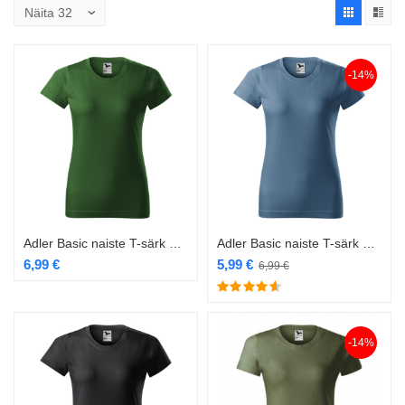
-14%
Adler Basic naiste T-särk 134 bottle green
Adler Basic naiste T-särk 134 denim
6,99
€
5,99
€
6,99
€
-14%