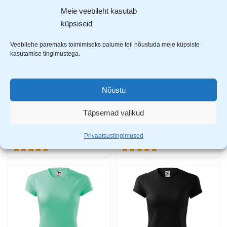
Meie veebileht kasutab
küpsiseid
Veebilehe paremaks toimimiseks palume teil nõustuda meie küpsiste
kasutamise tingimustega.
Nõustu
Täpsemad valikud
Adler Fantasy naiste T-särk 140 Hi-Vis kollane
Adler Fantasy naiste T-särk 140 mandariin
7,99
€
7,99
€
Privaatsustingimused