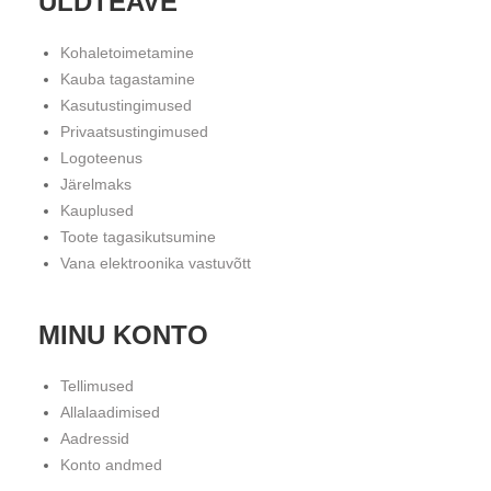
ÜLDTEAVE
Kohaletoimetamine
Kauba tagastamine
Kasutustingimused
Privaatsustingimused
Logoteenus
Järelmaks
Kauplused
Toote tagasikutsumine
Vana elektroonika vastuvõtt
MINU KONTO
Tellimused
Allalaadimised
Aadressid
Konto andmed