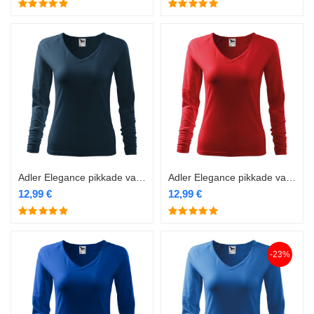
Adler Elegance pikkade varrukatega särk naistele 127 navy blue
Adler Elegance pikkade varrukatega särk naistele 127 punane
12,99
€
12,99
€
-23%