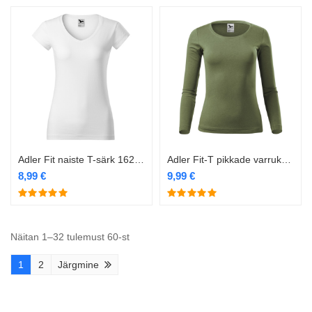
Adler Fit naiste T-särk 162 valge
Adler Fit-T pikkade varrukatega naiste särk 169 khaki
8,99
€
9,99
€
Näitan 1–32 tulemust 60-st
1
2
Järgmine