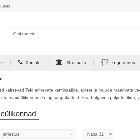
lused
Kontakt
Järelmaks
Logoteenus
ad
ded kaitsevad Teid erinevate kemikaalide, ainete ja muude määrivate ved
utatavaid ülikondasid ning saapakatteid. Hea hülgavus paljude õlide, ve
seülikonnad