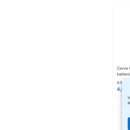
Cerva
kaitse
6,99
€
4,99
V
t