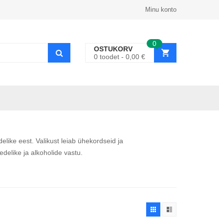
Minu konto
0
OSTUKORV
0
toodet
0,00
€
elike eest. Valikust leiab ühekordseid ja
delike ja alkoholide vastu.