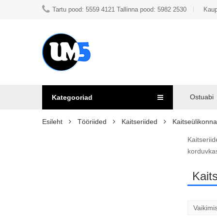
Tartu pood: 5559 4121 Tallinna pood: 5982 2530
Kaup
Ostuabi
Kategooriad
Esileht
Tööriided
Kaitseriided
Kaitseülikonn
Kaitserii
korduvkas
Kait