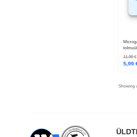
Microg
tolmuü
11,99
€
5,99
Showing a
ÜLDT