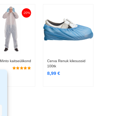
-20%
Minto kaitseülikond
Cerva Renuk kilesussid
Vali
Lisa korvi
100tk
8,99
€
€