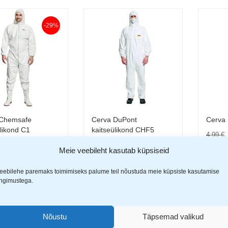
-29%
 Chemsafe
Cerva DuPont
Cerva 
Vali
Vali
ülikond C1
kaitseülikond CHF5
4,99
€
8,99
€
3,99
Meie veebileht kasutab küpsiseid
€
eebilehe paremaks toimimiseks palume teil nõustuda meie küpsiste kasutamise
ingimustega.
-50%
Nõustu
Täpsemad valikud