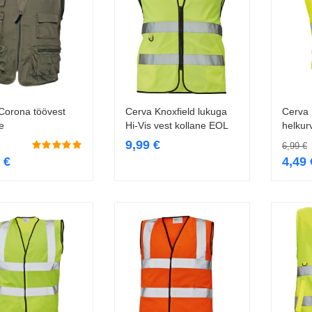
Corona töövest
Cerva Knoxfield lukuga
Cerva 
Vali
Vali
e
Hi-Vis vest kollane EOL
helkur
9,99
€
6,99
€
9
€
4,49