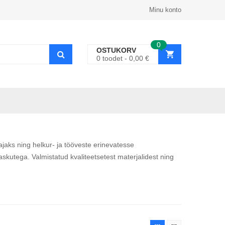
Minu konto
0
OSTUKORV
0
toodet
0,00
€
 ajaks ning helkur- ja tööveste erinevatesse
skutega. Valmistatud kvaliteetsetest materjalidest ning