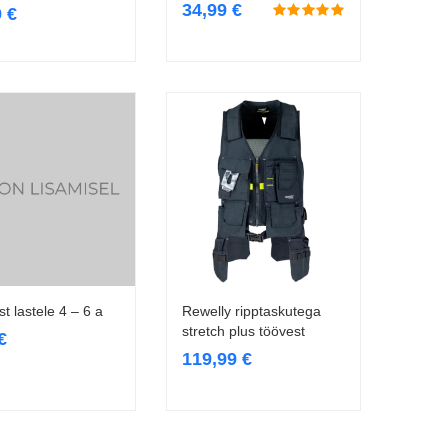
34,99
€
9
€
t lastele 4 – 6 a
Rewelly ripptaskutega
Loe edasi
Vali
stretch plus töövest
€
119,99
€