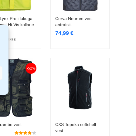
Lynx Profi lukuga
Cerva Neurum vest
Vali
Vali
vest Hi-Vis kollane
antratsiit
74,99
€
€
9,99
€
-52%
rambe vest
CXS Topeka softshell
Vali
Vali
vest