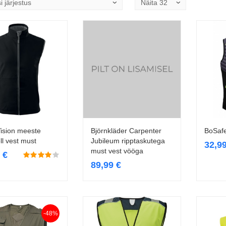
Vision meeste
Björnkläder Carpenter
BoSafe
Vali
Vali
ll vest must
Jubileum ripptaskutega
32,9
must vest vööga
9
€
89,99
€
-48%