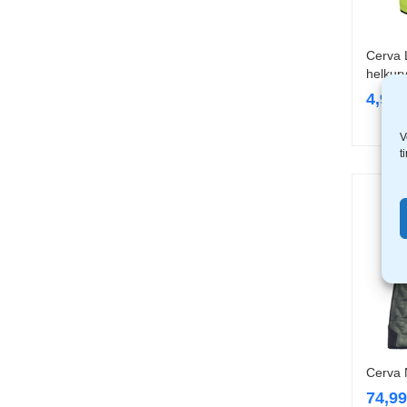
Cerva 
helkurv
4,99
V
t
Cerva 
74,9