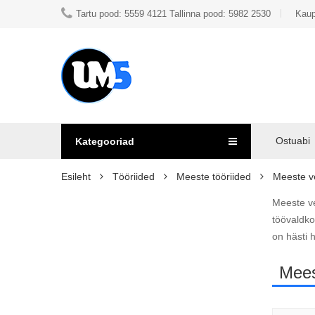
Tartu pood: 5559 4121 Tallinna pood: 5982 2530
Kaup
Ostuabi
Kategooriad
Esileht
Tööriided
Meeste tööriided
Meeste v
Meeste ve
töövaldko
on hästi 
Mees