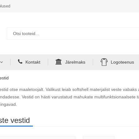
lused
Kontakt
Järelmaks
Logoteenus
estid
stid otse maaletoojalt. Valikust leiab softshell materjalist veste vabaks
ndadesse. Vestid on hästi varustatud mahukate multifunktsionaalsete ta
hingavad.
te vestid