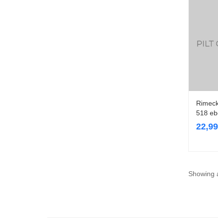
Rimeck 
518 eb
22,9
Showing a