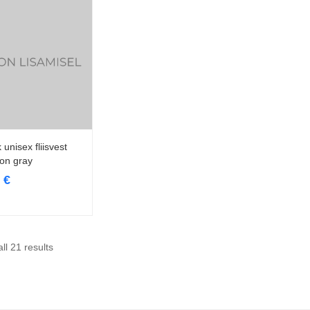
unisex fliisvest
Vali
on gray
9
€
ll 21 results