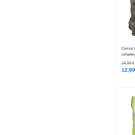
Cerva 
rohelin
24,99
€
12,9