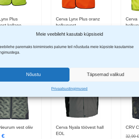
Lynx Plus
Cerva Lynx Plus oranz
Cerva 
Vali
Vali
est kollane
helkurvest
helkur
EOL
€
4,99
€
Meie veebileht kasutab küpsiseid
5,99
eebilehe paremaks toimimiseks palume teil nõustuda meie küpsiste kasutamise
ingimustega.
-38%
Nõustu
Täpsemad valikud
Privaatsustingimused
Neurum vest oliiv
Cerva Nyala töövest hall
CRV C
Vali
Vali
EOL
9
€
32,99
€