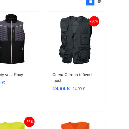
-20%
ty vest Roxy
Cerva Corona töövest
Vali
Vali
must
9
€
19,99
€
24,99
€
-36%