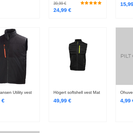
39,99
€
15,9
24,99
€
ansen Utility vest
Högert softshell vest Mat
Ohuves
Vali
Vali
9
€
49,99
€
4,99