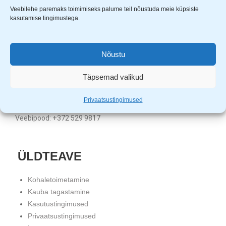
Veebilehe paremaks toimimiseks palume teil nõustuda meie küpsiste
kasutamise tingimustega.
Uuem Viis OÜ
Aardla 23B, Tartu, 50110
KMKR nr. EE101331720
Nõustu
Registrikood: 11680452
Täpsemad valikud
Klienditugi: E-R 9.00 – 17.00
Tartu pood: +372 5559 4121
Privaatsustingimused
Tallinna pood: +372 5982 2530
Veebipood: +372 529 9817
ÜLDTEAVE
Kohaletoimetamine
Kauba tagastamine
Kasutustingimused
Privaatsustingimused