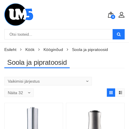
0
Esileht
Köök
Kööginõud
Soola ja pipratoosid
Soola ja pipratoosid