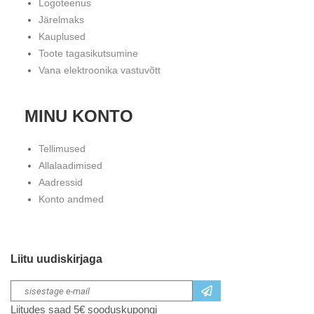
Logoteenus
Järelmaks
Kauplused
Toote tagasikutsumine
Vana elektroonika vastuvõtt
MINU KONTO
Tellimused
Allalaadimised
Aadressid
Konto andmed
Liitu uudiskirjaga
Liitudes saad 5€ sooduskupongi