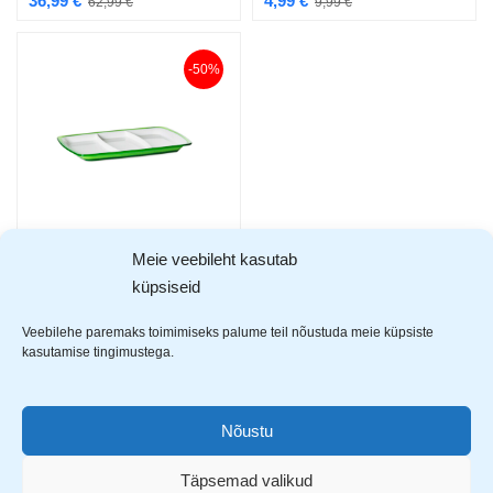
36,99
€
4,99
€
62,99
€
9,99
€
-50%
Meie veebileht kasutab
Omada serveerimiskandik M4540
küpsiseid
4,99
€
9,99
€
Veebilehe paremaks toimimiseks palume teil nõustuda meie küpsiste
kasutamise tingimustega.
Showing all 5 results
Nõustu
Täpsemad valikud