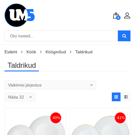
0
Esileht
Köök
Kööginõud
Taldrikud
Taldrikud
-40%
-41%