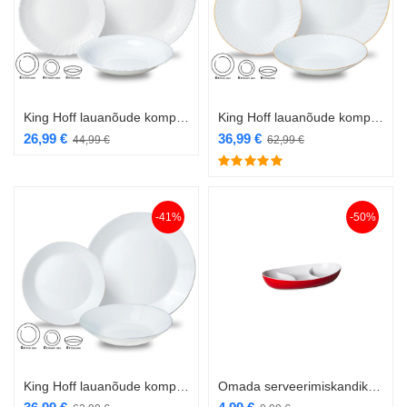
King Hoff lauanõude komplekt 18osa KH-1875
King Hoff lauanõude komplekt 18osa KH-1876
26,99
€
36,99
€
44,99
€
62,99
€
-41%
-50%
King Hoff lauanõude komplekt 18osa KH-1877
Omada serveerimiskandik M1540