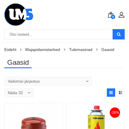
0
Esileht
Majapidamistarbed
Tulemasinad
Gaasid
Gaasid
-26%