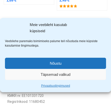
1,69
€
2,49
€
Showing all 4 results
Meie veebileht kasutab
küpsiseid
Veebilehe paremaks toimimiseks palume teil nõustuda meie küpsiste
kasutamise tingimustega.
Nõustu
Täpsemad valikud
Uuem Viis OÜ
Privaatsustingimused
Aardla 23B, Tartu, 50110
KMKR nr. EE101331720
Registrikood: 11680452