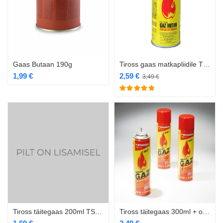
Gaas Butaan 190g
Tiross gaas matkapliidile TS-700
1,99
€
2,59
€
3,49
€
Tiross täitegaas 200ml TS-703
Tiross täitegaas 300ml + otsikud TS-702