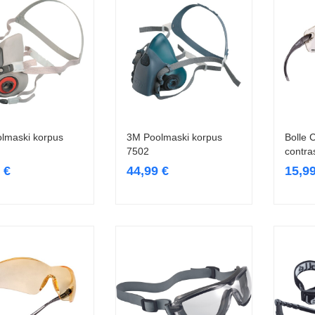
lmaski korpus
3M Poolmaski korpus
Bolle C
Vali
Vali
7502
contra
9
€
44,99
€
15,9