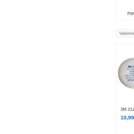
Põ
3M 212
10,9