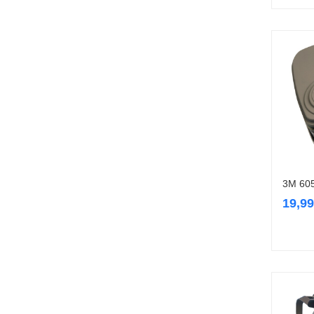
3M 605
19,9