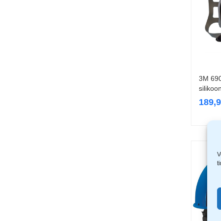
3M 690
silikoo
189,
V
t