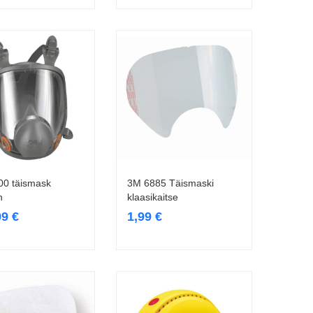
00 täismask
3M 6885 Täismaski
Vali
Lisa korvi
n
klaasikaitse
99
€
1,99
€