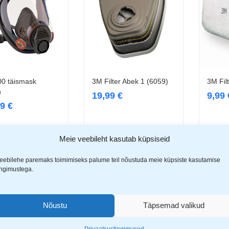
0 täismask
3M Filter Abek 1 (6059)
3M Fil
Vali
Lisa korvi
n
19,99
€
9,99
99
€
Meie veebileht kasutab küpsiseid
eebilehe paremaks toimimiseks palume teil nõustuda meie küpsiste kasutamise
ingimustega.
Nõustu
Täpsemad valikud
Privaatsustingimused