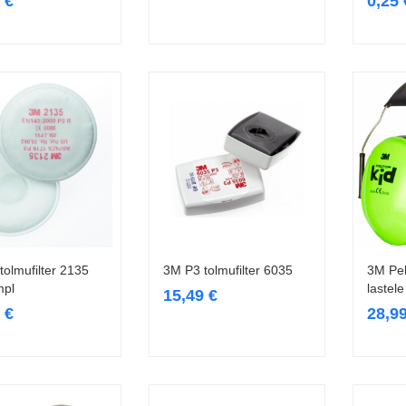
9
€
0,25
tolmufilter 2135
3M P3 tolmufilter 6035
3M Pel
Loe edasi
Lisa korvi
mpl
lastele
15,49
€
9
€
28,9