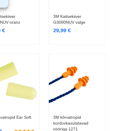
tsekiiver
3M Kaitsekiiver
Lisa korvi
Loe edasi
NUV oranz
G3000NUV valge
9
€
29,99
€
vatropid Ear Soft
3M kõrvatropid
Loe edasi
Lisa korvi
korduvkasutatavad
nööriga 1271