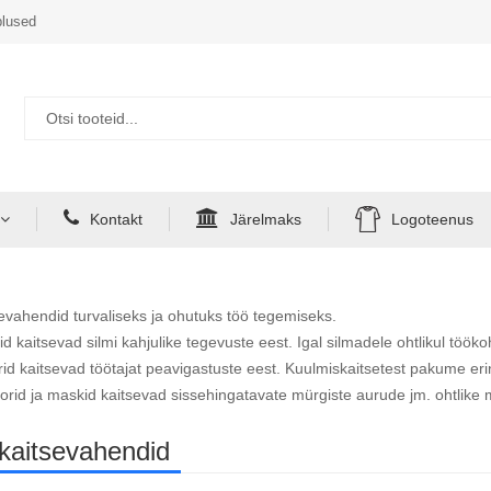
lused
Kontakt
Järelmaks
Logoteenus
sevahendid turvaliseks ja ohutuks töö tegemiseks.
lid kaitsevad silmi kahjulike tegevuste eest. Igal silmadele ohtlikul töök
vrid kaitsevad töötajat peavigastuste eest. Kuulmiskaitsetest pakume er
orid ja maskid kaitsevad sissehingatavate mürgiste aurude jm. ohtlike 
ukaitsevahendid