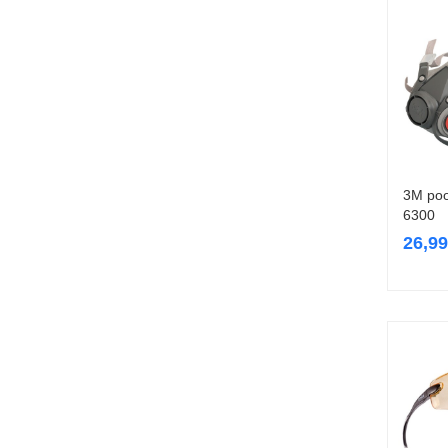
3M poo
6300
26,9