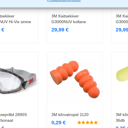
sekiiver
3M Kaitsekiiver
3M Kai
Lisa korvi
Lisa korvi
UV Hi-Vis sinine
G3000NUV kollane
G3000
9
€
29,99
€
29,9
seprillid 2890S
3M kõrvatropid 1120
3M kõr
Lisa korvi
Loe edasi
rbonaat
36db
0,29
€