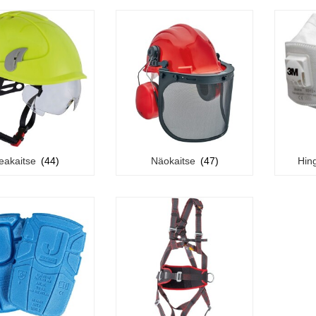
eakaitse
(44)
Näokaitse
(47)
Hin