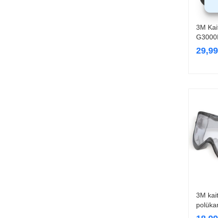
3M Kait
G3000N
29,9
3M kait
polüka