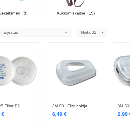
lvekaitsmed
(8)
Kukkumiskaitse
(15)
5 Filter P2
3M 501 Filtri hoidja
3M 502
Lisa korvi
Lisa korvi
9
€
6,49
€
2,99