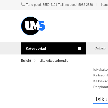
Tartu pood: 5559 4121 Tallinna pood: 5982 2530
Kaup
Ostuabi
Kategooriad
Esileht
Isikukaitsevahendid
Isikukait
Kaitsepril
Kaitsekii
Respiraat
Isik