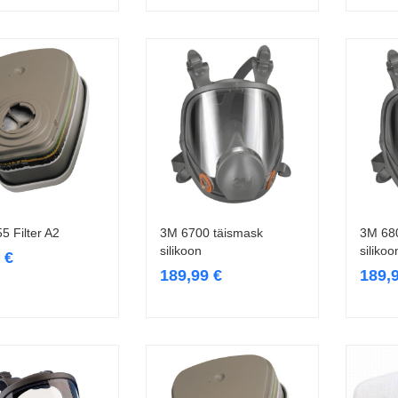
5 Filter A2
3M 6700 täismask
3M 68
Lisa korvi
Vali
silikoon
silikoo
9
€
189,99
€
189,