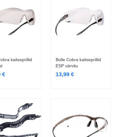
obra kaitseprillid
Bolle Cobra kaitseprillid
Loe edasi
Loe edasi
st
ESP värvitu
9
€
13,99
€