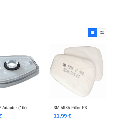
 Adapter (1tk)
3M 5935 Filter P3
Lisa korvi
Loe edasi
€
11,99
€