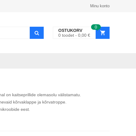
Minu konto
0
OSTUKORV
0
toodet
0,00
€
ohal on kaitseprillide olemasolu välistamatu.
inevaid kõrvaklappe ja kõrvatroppe.
mikroobide eest.