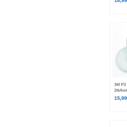
18,9
3M P3 
2tk/ko
15,9