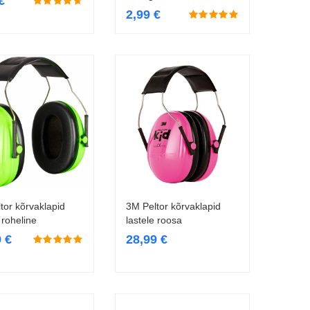
€
2,99
€
tor kõrvaklapid
3M Peltor kõrvaklapid
Lisa korvi
Lisa korvi
 roheline
lastele roosa
9
€
28,99
€