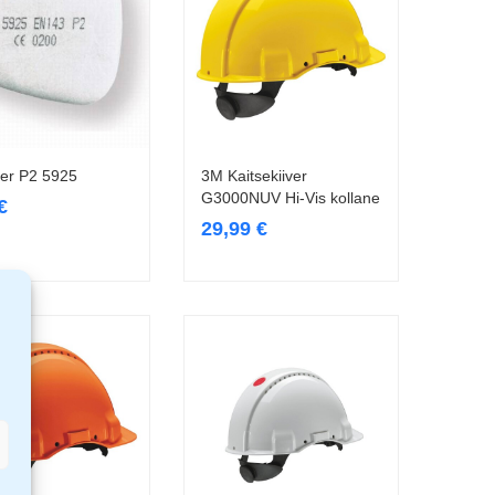
ter P2 5925
3M Kaitsekiiver
Lisa korvi
Lisa korvi
G3000NUV Hi-Vis kollane
€
29,99
€