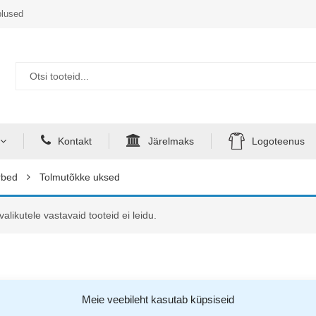
lused
Kontakt
Järelmaks
Logoteenus
rbed
Tolmutõkke uksed
valikutele vastavaid tooteid ei leidu.
Meie veebileht kasutab küpsiseid