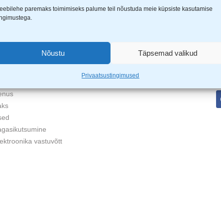
eebilehe paremaks toimimiseks palume teil nõustuda meie küpsiste kasutamise
ingimustega.
EAVE
MINU KONTO
L
toimetamine
Tellimused
Nõustu
Täpsemad valikud
tagastamine
Allalaadimised
L
s
stingimused
Aadressid
Privaatsustingimused
sustingimused
Konto andmed
enus
aks
sed
agasikutsumine
ektroonika vastuvõtt