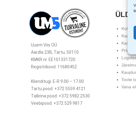
V
t
ÜLDT
Kohale
Kauba 
Kasutu
Uuem Viis OÜ
Privaat
Aardla 23B, Tartu, 50110
Logote
KMKR nr. EE101331720
Järelm
Registrikood: 11680452
Kauplu
Toote t
Klienditugi: E-R 9.00 – 17.00
Vana el
Tartu pood: +372 5559 4121
Tallinna pood: +372 5982 2530
Veebipood: +372 529 9817