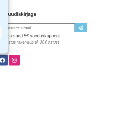
iitu uudiskirjaga
iitudes saad 5€ sooduskupongi
oodustus rakendub al. 30€ ostust