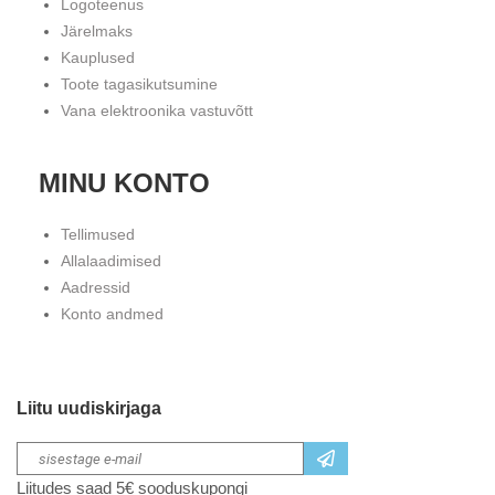
Logoteenus
Järelmaks
Kauplused
Toote tagasikutsumine
Vana elektroonika vastuvõtt
MINU KONTO
Tellimused
Allalaadimised
Aadressid
Konto andmed
Liitu uudiskirjaga
Liitudes saad 5€ sooduskupongi