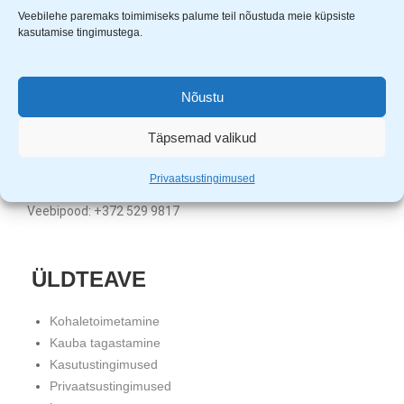
Veebilehe paremaks toimimiseks palume teil nõustuda meie küpsiste
kasutamise tingimustega.
Uuem Viis OÜ
Aardla 23B, Tartu, 50110
KMKR nr. EE101331720
Nõustu
Registrikood: 11680452
Täpsemad valikud
Klienditugi: E-R 9.00 – 17.00
Tartu pood: +372 5559 4121
Privaatsustingimused
Tallinna pood: +372 5982 2530
Veebipood: +372 529 9817
ÜLDTEAVE
Kohaletoimetamine
Kauba tagastamine
Kasutustingimused
Privaatsustingimused