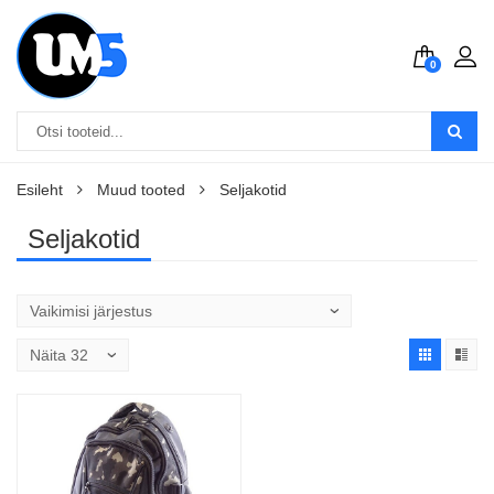
0
Esileht
Muud tooted
Seljakotid
Seljakotid