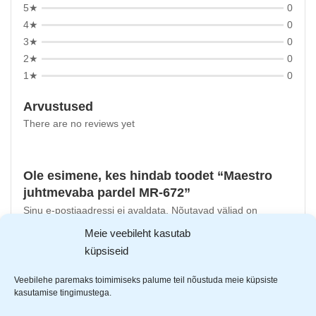
5★
0
4★
0
3★
0
2★
0
1★
0
Arvustused
There are no reviews yet
Ole esimene, kes hindab toodet “Maestro
juhtmevaba pardel MR-672”
Sinu e-postiaadressi ei avaldata.
Nõutavad väljad on
tähistatud
*
-ga
Meie veebileht kasutab
küpsiseid
Sinu hinnang
Sinu arvustus
*
Veebilehe paremaks toimimiseks palume teil nõustuda meie küpsiste
kasutamise tingimustega.