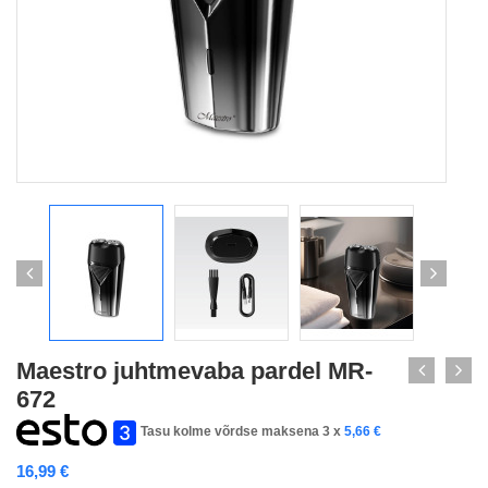
Maestro juhtmevaba pardel MR-
672
Tasu kolme võrdse maksena 3 x
5,66
€
16,99
€