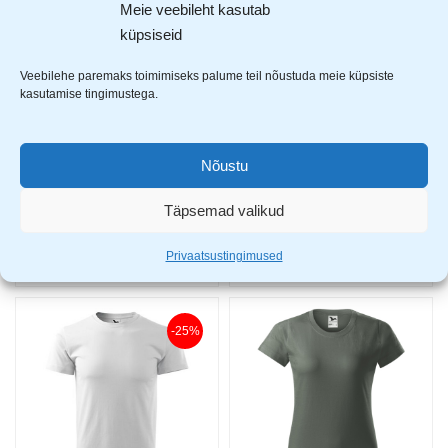
Meie veebileht kasutab
küpsiseid
-25%
Veebilehe paremaks toimimiseks palume teil nõustuda meie küpsiste
kasutamise tingimustega.
Nõustu
Täpsemad valikud
Adler Basic meeste T-särk 129 sinine
Adler Basic meeste T-särk 129 tumeroheline
al.
5,99
€
al.
7,99
€
Privaatsustingimused
-25%