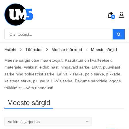
0
Esileht
Tööriided
Meeste tööriided
Meeste särgid
Meeste särgid otse maaletoojalt. Kasutatud on kvaliteetseid
materjale. Valikust leidub hästi hingavaid särke, 100% puuvillast
särke ning polüestrist särke. Lai valik särke, polo särke, pikkade
käistega särke, pluuse ja Hi-Vis särke. Pakume särkidele logode
trükkimist – võta ühendust!
Meeste särgid