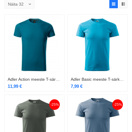
Adler Action meeste T-särk sinine
Adler Basic meeste T-särk 129 blue atoll
11,99
€
7,99
€
-25%
-25%