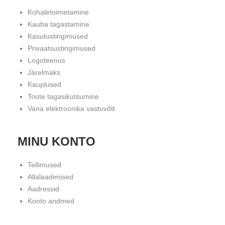
Kohaletoimetamine
Kauba tagastamine
Kasutustingimused
Privaatsustingimused
Logoteenus
Järelmaks
Kauplused
Toote tagasikutsumine
Vana elektroonika vastuvõtt
MINU KONTO
Tellimused
Allalaadimised
Aadressid
Konto andmed