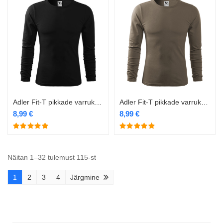
Adler Fit-T pikkade varrukatega särk 119 must
Adler Fit-T pikkade varrukatega särk 119 pruun
8,99
€
8,99
€
Näitan 1–32 tulemust 115-st
1
2
3
4
Järgmine