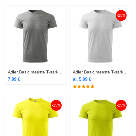
-25%
Adler Basic meeste T-särk 129 hall melange
Adler Basic meeste T-särk 129 helehall
7,99
€
al.
5,99
€
-25%
-25%