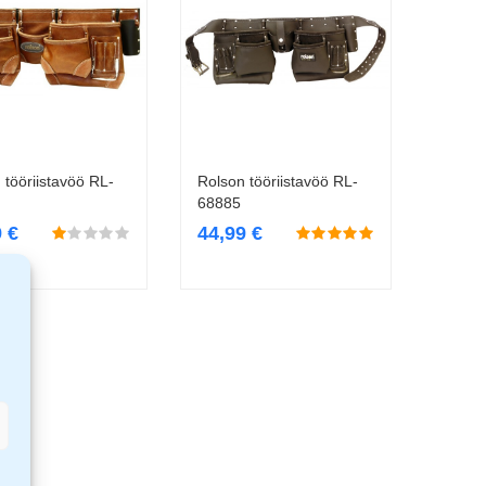
 tööriistavöö RL-
Rolson tööriistavöö RL-
Lisa korvi
Lisa korvi
68885
9
€
44,99
€