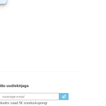
iitu uudiskirjaga
iitudes saad 5€ sooduskupongi