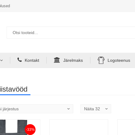
lused
Kontakt
Järelmaks
Logoteenus
iistavööd
-33%