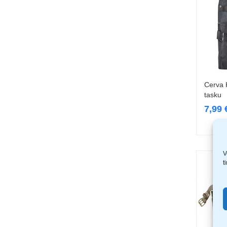
Cerva K
tasku
7,99
V
t