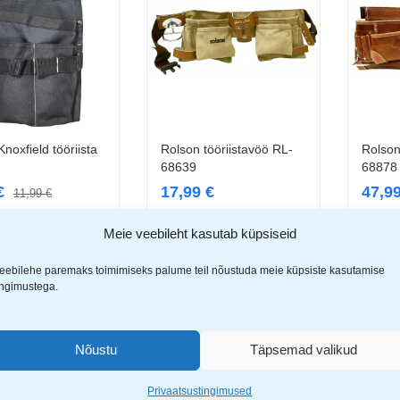
noxfield tööriista
Rolson tööriistavöö RL-
Rolson
Loe edasi
Lisa korvi
68639
68878
€
17,99
€
47,9
11,99
€
Meie veebileht kasutab küpsiseid
eebilehe paremaks toimimiseks palume teil nõustuda meie küpsiste kasutamise
ingimustega.
-30%
Nõustu
Täpsemad valikud
Privaatsustingimused