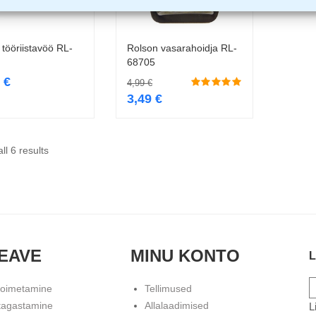
 tööriistavöö RL-
Rolson vasarahoidja RL-
Lisa korvi
Lisa korvi
68705
9
€
4,99
€
3,49
€
ll 6 results
EAVE
MINU KONTO
L
toimetamine
Tellimused
tagastamine
Allalaadimised
L