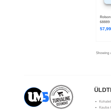
Rolson
68889
57,9
Showing a
ÜLDT
Kohale
Kauba 