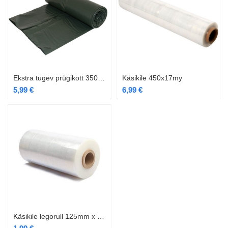
Ekstra tugev prügikott 350L 5tk rullis 700/500×1500
Käsikile 450x17my
5,99
€
6,99
€
Käsikile legorull 125mm x 200m, 20my