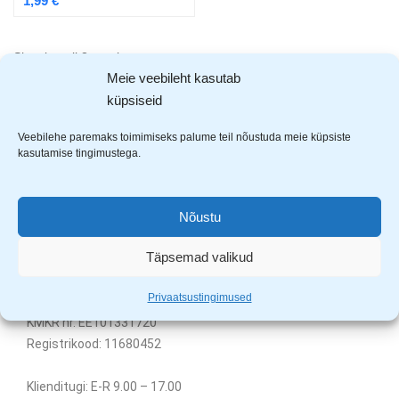
1,99
€
Showing all 3 results
Meie veebileht kasutab
küpsiseid
Veebilehe paremaks toimimiseks palume teil nõustuda meie küpsiste
kasutamise tingimustega.
Nõustu
Täpsemad valikud
Uuem Viis OÜ
Privaatsustingimused
Aardla 23B, Tartu, 50110
KMKR nr. EE101331720
Registrikood: 11680452
Klienditugi: E-R 9.00 – 17.00