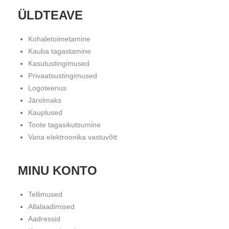
ÜLDTEAVE
Kohaletoimetamine
Kauba tagastamine
Kasutustingimused
Privaatsustingimused
Logoteenus
Järelmaks
Kauplused
Toote tagasikutsumine
Vana elektroonika vastuvõtt
MINU KONTO
Tellimused
Allalaadimised
Aadressid