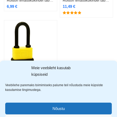
Rolson ilmastikukindel tabalukk 50mm RL-66514
Rolson ilmastikukindel tabalukk 65mm RL-66515
6,99
€
11,49
€
Meie veebileht kasutab
küpsiseid
Rolson ilmastikukindel tabalukk pika aasaga 40mm RL-66513
5,99
€
Veebilehe paremaks toimimiseks palume teil nõustuda meie küpsiste
kasutamise tingimustega.
Showing all 5 results
Nõustu