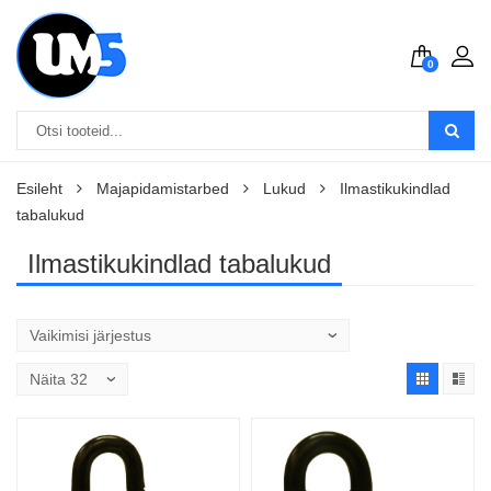
0
Esileht
Majapidamistarbed
Lukud
Ilmastikukindlad
tabalukud
Ilmastikukindlad tabalukud