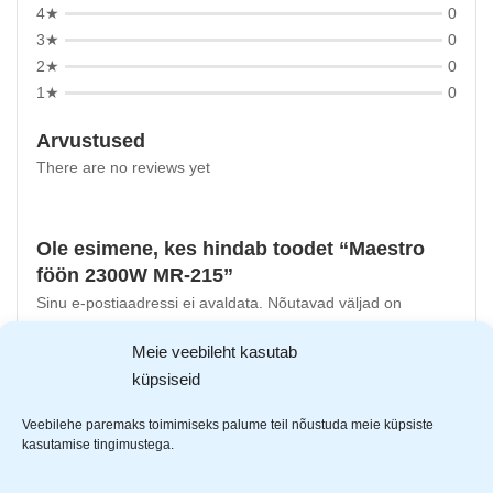
4★
0
3★
0
2★
0
1★
0
Arvustused
There are no reviews yet
Ole esimene, kes hindab toodet “Maestro
föön 2300W MR-215”
Sinu e-postiaadressi ei avaldata.
Nõutavad väljad on
tähistatud
*
-ga
Meie veebileht kasutab
Sinu hinnang
küpsiseid
Sinu arvustus
*
Veebilehe paremaks toimimiseks palume teil nõustuda meie küpsiste
kasutamise tingimustega.