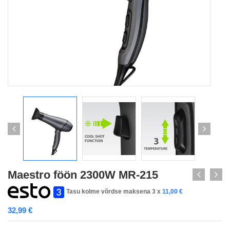
Maestro föön 2300W MR-215
Tasu kolme võrdse maksena 3 x
11,00
€
32,99
€