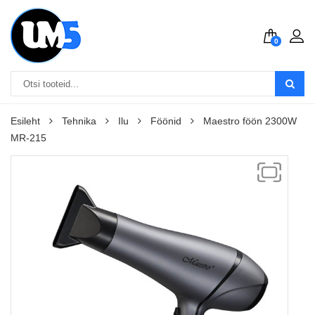
0
Esileht
Tehnika
Ilu
Föönid
Maestro föön 2300W
MR-215