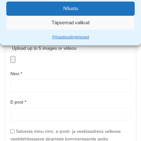
Nõustu
Täpsemad valikud
Privaatsustingimused
Upload up to 5 images or videos
Nimi
*
E-post
*
Salvesta minu nimi, e-posti- ja veebiaadress sellesse
veebilehitsejasse järgmiste kommentaaride jaoks.