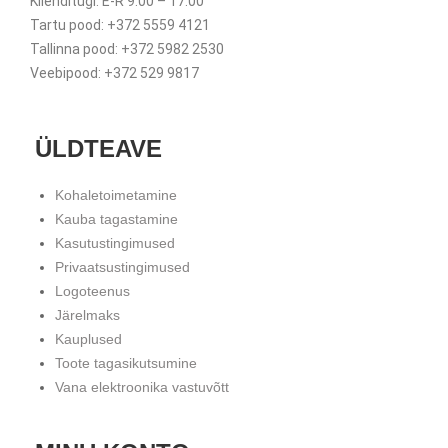
Klienditugi: E-R 9.00 – 17.00
Tartu pood: +372 5559 4121
Tallinna pood: +372 5982 2530
Veebipood: +372 529 9817
ÜLDTEAVE
Kohaletoimetamine
Kauba tagastamine
Kasutustingimused
Privaatsustingimused
Logoteenus
Järelmaks
Kauplused
Toote tagasikutsumine
Vana elektroonika vastuvõtt