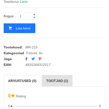
Saadavus
Laos
Kogus:
Lisa korvi
Tootekood:
MR-215
Kategooriad
Föönid
,
Ilu
Jaga
EAN:
4820268322517
ARVUSTUSED (0)
TOOTJAD (1)
0★
Rating
5★
0