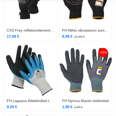
CXS Frey reflektorelementidega kindad
FH Atthis vibratsiooni summutavad töökindad
17,99
€
8,99
€
12,99
€
-43%
FH Lagopus lõikekindlad töökindad
FH Nyroca Maxim töökindad
9,29
€
1,99
€
3,49
€