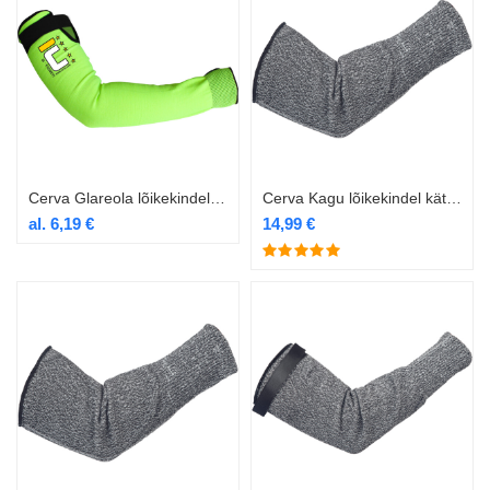
Cerva Glareola lõikekindel kätis
Cerva Kagu lõikekindel kätis 36cm
al.
6,19
€
14,99
€