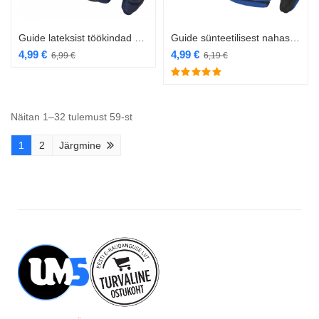
Guide lateksist töökindad 159
Guide sünteetilisest nahast töökindad 5147
4,99
€
4,99
€
6,99
€
6,19
€
Näitan 1–32 tulemust 59-st
1
2
Järgmine