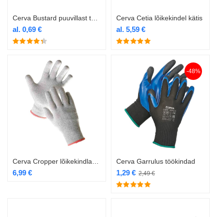
Cerva Bustard puuvillast töökindad
Cerva Cetia lõikekindel kätis
al.
0,69
€
al.
5,59
€
-48%
Cerva Cropper lõikekindlad töökindad
Cerva Garrulus töökindad
6,99
€
1,29
€
2,49
€