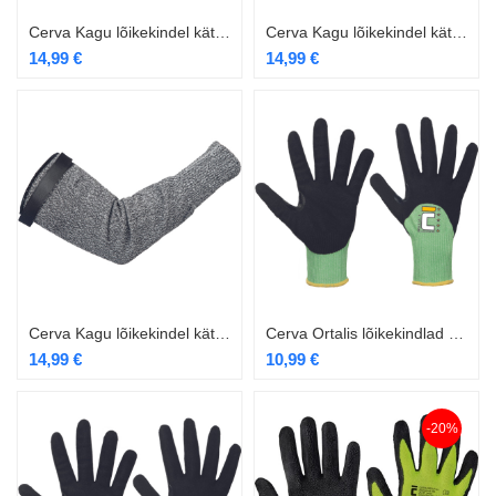
Cerva Kagu lõikekindel kätis kitsam 36cm
Cerva Kagu lõikekindel kätis krõpsuga 45cm
14,99
€
14,99
€
Cerva Kagu lõikekindel kätis krõpsuga kitsam 45cm
Cerva Ortalis lõikekindlad töökindad 3/4
14,99
€
10,99
€
-20%