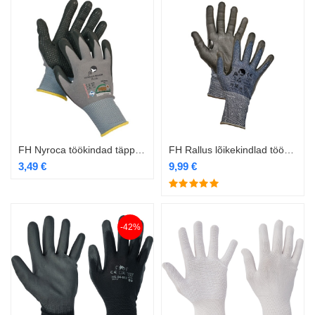
FH Nyroca töökindad täppidega
FH Rallus lõikekindlad töökindad
3,49
€
9,99
€
-42%