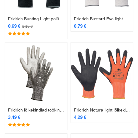
Fridrich Bunting Light polüester/PU töökindad
Fridrich Bustard Evo light puvillast töökindad
0,69
€
0,79
€
1,19
€
Fridrich lõikekindlad töökindad
Fridrich Notura light lõikekindlad töökindad
3,49
€
4,29
€