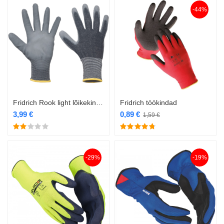
-44%
Fridrich Rook light lõikekindlad töökindad
Fridrich töökindad
3,99
€
0,89
€
1,59
€
-29%
-19%