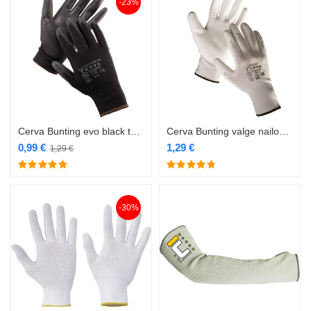
-23%
Cerva Bunting evo black töökindad
Cerva Bunting valge nailon/PU töökindad
0,99
€
1,29
€
1,29
€
-30%