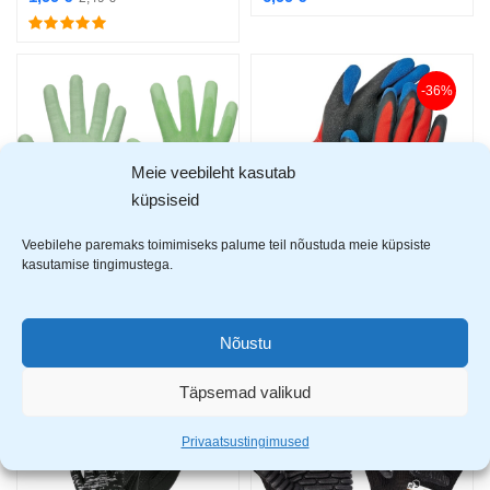
-36%
Meie veebileht kasutab
küpsiseid
Veebilehe paremaks toimimiseks palume teil nõustuda meie küpsiste
kasutamise tingimustega.
Cerva Slaty lõikekindlad töökindad
Cerva Vanellus töökindad
6,49
€
1,59
€
2,49
€
Nõustu
Täpsemad valikud
-31%
Privaatsustingimused