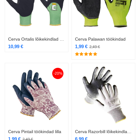
Cerva Ortalis lõikekindlad töökindad 3/4 7
Cerva Palawan töökindad
10,99
€
1,99
€
2,49
€
-20%
Cerva Pintail töökindad lilla
Cerva Razorbill lõikekindlad kindad
1,99
€
6,99
€
2,49
€