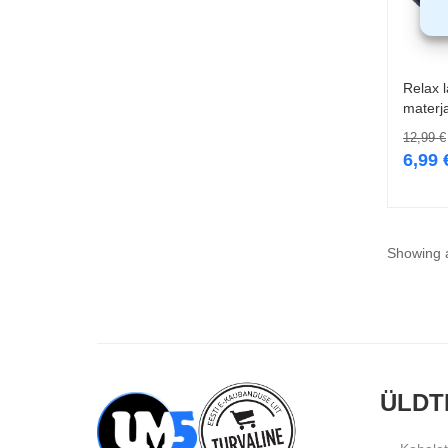
Relax 
materja
12,99
€
6,99
Showing a
ÜLDT