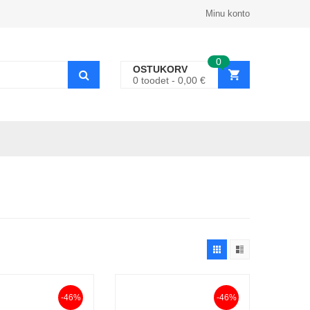
Minu konto
0
OSTUKORV
0
toodet
0,00
€
-46%
-46%