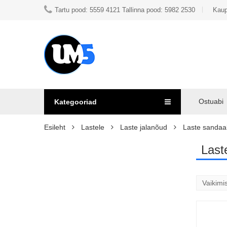
Tartu pood: 5559 4121 Tallinna pood: 5982 2530
Kaup
Ostuabi
Kategooriad
Esileht
Lastele
Laste jalanõud
Laste sandaal
Last