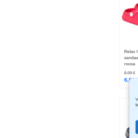
Relax I
sandaa
roosa
8,99
€
6,99
V
t