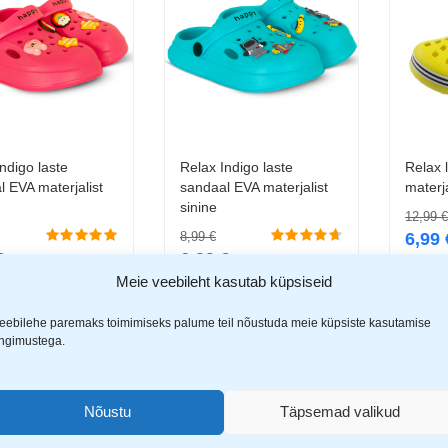
ndigo laste
Relax Indigo laste
Relax 
Vali
Vali
l EVA materjalist
sandaal EVA materjalist
materja
sinine
12,99
€
8,99
€
6,99
€
6,99
€
Meie veebileht kasutab küpsiseid
eebilehe paremaks toimimiseks palume teil nõustuda meie küpsiste kasutamise
ingimustega.
-46%
Nõustu
Täpsemad valikud