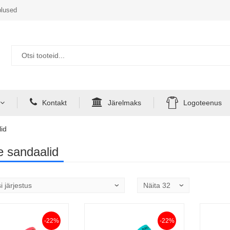
lused
Kontakt
Järelmaks
Logoteenus
id
e sandaalid
-22%
-22%