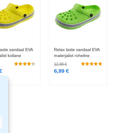
laste sandaal EVA
Relax laste sandaal EVA
Vali
Vali
list kollane
materjalist roheline
12,99
€
€
6,99
€