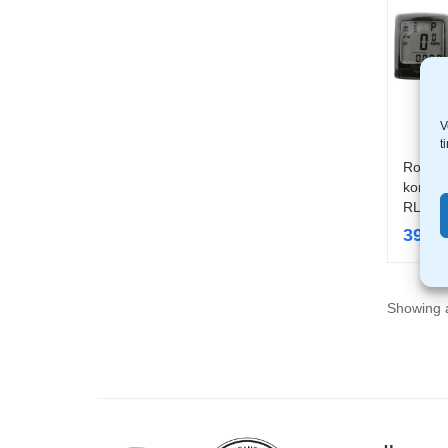
V
t
Rolson 
kompuu
RL-43
39,9
Showing a