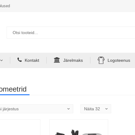
lused
Kontakt
Järelmaks
Logoteenus
omeetrid