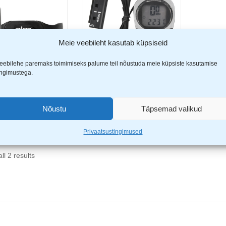
Meie veebileht kasutab küpsiseid
eebilehe paremaks toimimiseks palume teil nõustuda meie küpsiste kasutamise
ingimustega.
jalgratta
Tiross jalgratta
Lisa korvi
Loe edasi
ter 22 funktsiooni
spidomeeter TS-638
236
9,99
€
Nõustu
Täpsemad valikud
9
€
Privaatsustingimused
ll 2 results