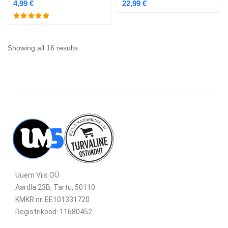
4,99
€
22,99
€
Showing all 16 results
Uuem Viis OÜ
Aardla 23B, Tartu, 50110
KMKR nr. EE101331720
Registrikood: 11680452