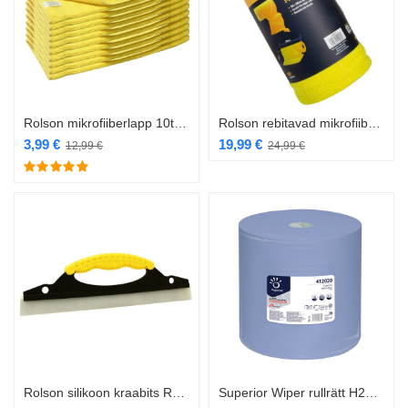
Rolson mikrofiiberlapp 10tk RL-42985
Rolson rebitavad mikrofiiberlapid rullis 50tk RL-42958
3,99
€
19,99
€
12,99
€
24,99
€
Rolson silikoon kraabits RL-42999
Superior Wiper rullrätt H22,4cm 360m