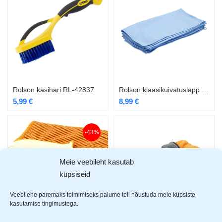
Rolson käsihari RL-42837
Rolson klaasikuivatuslapp 6tk RL-42955
5,99
€
8,99
€
-43%
Meie veebileht kasutab
küpsiseid
Veebilehe paremaks toimimiseks palume teil nõustuda meie küpsiste
kasutamise tingimustega.
Rolson klaasipuhastuslapp RL-42977