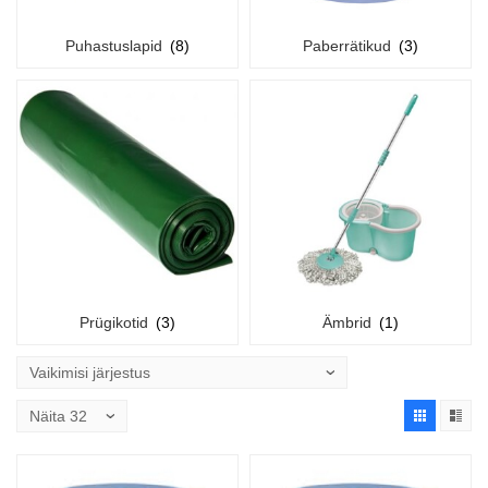
Puhastuslapid
(8)
Paberrätikud
(3)
Prügikotid
(3)
Ämbrid
(1)