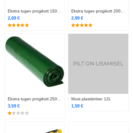
Ekstra tugev prügikott 150 liitrit 750X1150 5tk/rull
Ekstra tugev prügikott 200l 5tk/rull 750×1350 60my
2,69
€
2,99
€
Ekstra tugev prügikott 250L 5tk rullis 900×1400
Must plastämber 12L
3,59
€
1,59
€