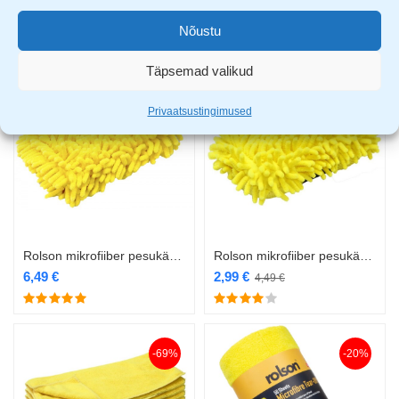
Rolson kuivatuslapp XL RL-42952
1,99
€
3,49
€
14,99
€
Nõustu
Täpsemad valikud
-33%
Privaatsustingimused
Rolson mikrofiiber pesukäsn RL-42987
Rolson mikrofiiber pesukäsn RL-42997
6,49
€
2,99
€
4,49
€
-69%
-20%