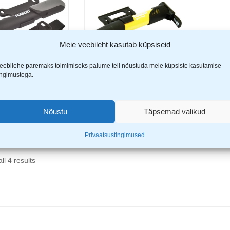
Meie veebileht kasutab küpsiseid
eebilehe paremaks toimimiseks palume teil nõustuda meie küpsiste kasutamise
ingimustega.
 jalgrattapump
Rolson jalgrattapump RL-
Rolson 
Lisa korvi
Lisa korvi
L-42967 EOL
42968
komple
€
19,9
Nõustu
Täpsemad valikud
9,99
€
5,29
€
3,99
€
Privaatsustingimused
ll 4 results