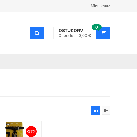
Minu konto
0
OSTUKORV
0
toodet
0,00
€
-39%