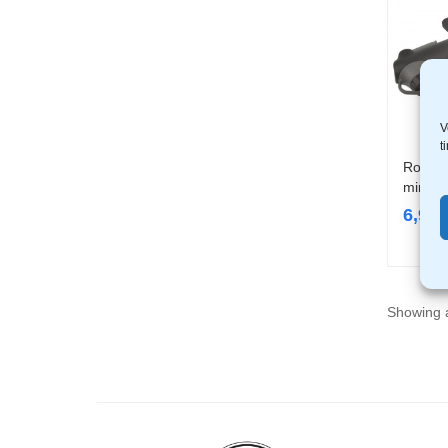
V
t
Rolson
mini R
6,99
Showing a