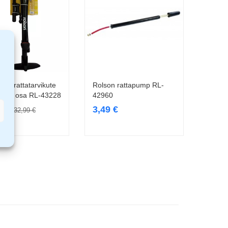
jalgrattatarvikute
Rolson rattapump RL-
Lisa korvi
Lisa korvi
kt 3 osa RL-43228
42960
9
€
3,49
€
32,99
€