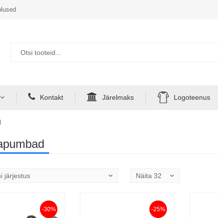
lused
Kontakt
Järelmaks
Logoteenus
d
tapumbad
-30%
-25%