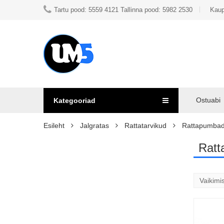
Tartu pood: 5559 4121 Tallinna pood: 5982 2530
Kaup
Ostuabi
Kategooriad
Esileht
Jalgratas
Rattatarvikud
Rattapumba
Rat