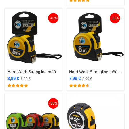
-43%
-11%
Hard Work Strongline mõõdulint magnetiga 5m/25mm
Hard Work Strongline mõõdulint magnetiga 8m/25mm
3,99
€
7,99
€
6,99
€
8,99
€
-33%