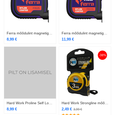
Ferra mõõdulint magnetiga 5mx25mm
Ferra mõõdulint magnetiga 7.5mx25mm
8,99
€
11,99
€
-38%
Hard Work Proline Self Lock mõõdulint 5m/25mm
Hard Work Strongline mõõdulint magnetiga 3m/16mm
8,99
€
2,49
€
3,99
€