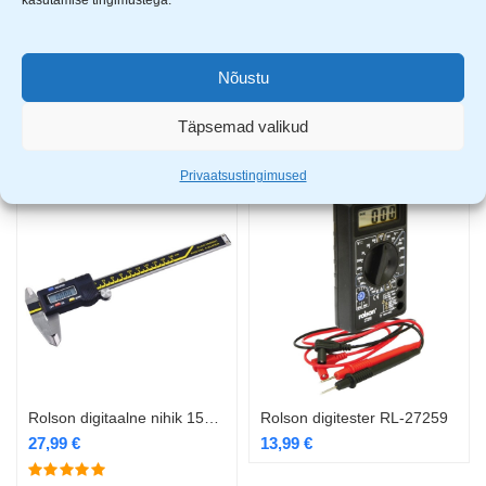
kasutamise tingimustega.
Nõustu
Mõõdulint Komelon Self Lock 5m/25mm Evolution
Mõõdulint Komelon Self Lock 8m/25mm Evolution
16,99
€
21,99
€
Täpsemad valikud
Privaatsustingimused
Rolson digitaalne nihik 150 mm RL-50939
Rolson digitester RL-27259
27,99
€
13,99
€