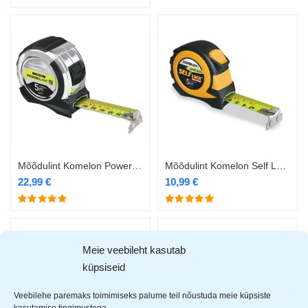
Mõõdulint Komelon Power Blade 2 Hi-Vis 8m/27mm
Mõõdulint Komelon Self Lock 3m/16mm Evolution
22,99
€
10,99
€
Meie veebileht kasutab
küpsiseid
Veebilehe paremaks toimimiseks palume teil nõustuda meie küpsiste