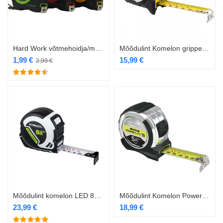
Hard Work võtmehoidja/mõõdulint 2m
Mõõdulint Komelon gripper magnet 5m/mm
1,99
€
15,99
€
2,99
€
Mõõdulint komelon LED 8m x 25mm
Mõõdulint Komelon Power Blade 2 Hi-Vis 5m/27mm
23,99
€
18,99
€