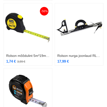
-56%
Rolson mõõdulint 5m*19mm RL-50565
Rolson nurga joonlaud RL-50879
1,74
€
17,99
€
3,99
€