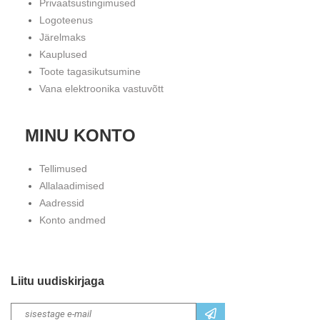
Privaatsustingimused
Logoteenus
Järelmaks
Kauplused
Toote tagasikutsumine
Vana elektroonika vastuvõtt
MINU KONTO
Tellimused
Allalaadimised
Aadressid
Konto andmed
Liitu uudiskirjaga