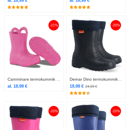
al.
18,99
€
al.
18,99
€
-21%
-20%
Camminare termokummik Splash roosa
Demar Dino termokummik must
al.
18,99
€
19,99
€
24,99
€
-20%
-20%