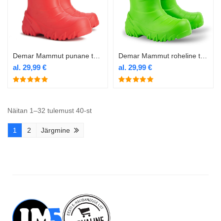
Demar Mammut punane termokummik
Demar Mammut roheline termokummik
al.
29,99
€
al.
29,99
€
Näitan 1–32 tulemust 40-st
1
2
Järgmine