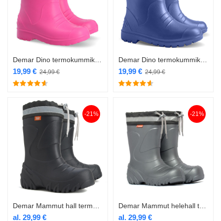
Demar Dino termokummik roosa
Demar Dino termokummik sinine
19,99
€
19,99
€
24,99
€
24,99
€
-21%
-21%
Demar Mammut hall termokummik
Demar Mammut helehall termokummik
al.
29,99
€
al.
29,99
€