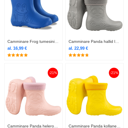
Camminare Frog tumesinised laste termokummikud
Camminare Panda hallid laste termokummikud voodriga
al.
16,99
€
al.
22,99
€
-21%
-21%
Camminare Panda heleroosad laste termokummikud voodriga
Camminare Panda kollane laste termokummik voodriga