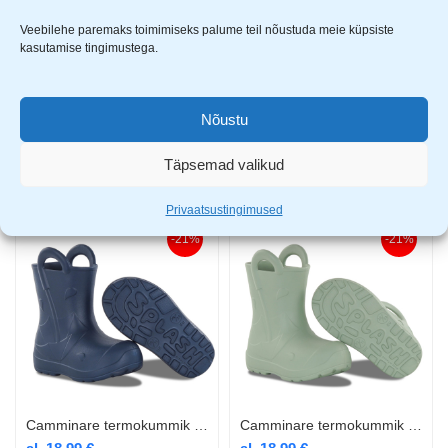
Veebilehe paremaks toimimiseks palume teil nõustuda meie küpsiste
kasutamise tingimustega.
Nõustu
Camminare termokummik Splash camel
Camminare termokummik Splash kollane
al.
18,99
€
al.
18,99
€
Täpsemad valikud
Privaatsustingimused
-21%
-21%
Camminare termokummik Splash navy
Camminare termokummik Splash oliiv