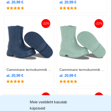
al.
20,99
€
al.
20,99
€
-22%
-22%
Camminare termokummik Bear navy
Camminare termokummik Bear oliiv
al.
20,99
€
al.
20,99
€
-21%
-21%
Meie veebileht kasutab
küpsiseid