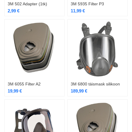
3M 502 Adapter (1tk)
3M 5935 Filter P3
2,99
€
11,99
€
3M 6055 Filter A2
3M 6800 täismask silikoon
19,99
€
189,99
€