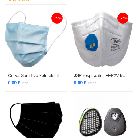
-75%
-67%
Cerva Sani Evo kolmekihiline pestav näomask 10tk/pakk
JSP respiraator FFP2V klapiga 30tk
0,99
€
9,99
€
3,99
€
29,99
€