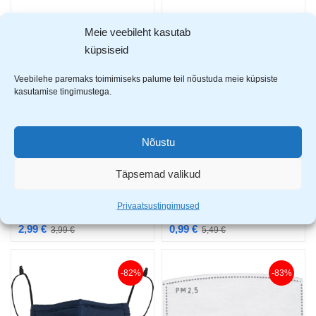
3M Poolmaski korpus 7502
Cerva kolmekihiline näomask FMN99 50tk/pakk
Meie veebileht kasutab
44,99
€
2,99
€
3,99
€
küpsiseid
Veebilehe paremaks toimimiseks palume teil nõustuda meie küpsiste
-25%
-82%
kasutamise tingimustega.
Nõustu
Täpsemad valikud
Privaatsustingimused
Cerva Neurum näomask sinine
Cerva Potts laste näomask roosa
2,99
€
0,99
€
3,99
€
5,49
€
-82%
-83%