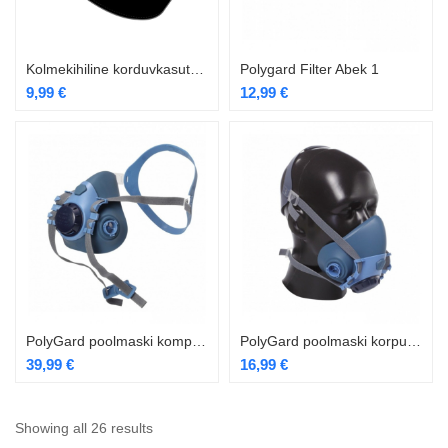
Kolmekihiline korduvkasutatav filtreeriv näomask
Polygard Filter Abek 1
9,99
€
12,99
€
PolyGard poolmaski komplekt PG-7500P
PolyGard poolmaski korpus PG-7500
39,99
€
16,99
€
Showing all 26 results