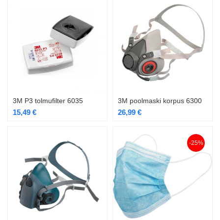
3M P3 tolmufilter 6035
3M poolmaski korpus 6300
15,49
€
26,99
€
-25%