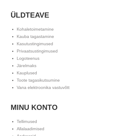
ÜLDTEAVE
Kohaletoimetamine
Kauba tagastamine
Kasutustingimused
Privaatsustingimused
Logoteenus
Järelmaks
Kauplused
Toote tagasikutsumine
Vana elektroonika vastuvõtt
MINU KONTO
Tellimused
Allalaadimised